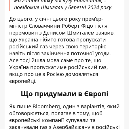
ми готові таку послугу надавати», -
повідомив Шмигаль у березні 2024 року.
До цього, у січні цього року
прем’єр-
міністр Словаччини Роберт Фіцо після
перемовин з Денисом Шмигалем заявив
,
що Україна нібито готова пропускати
російський газ через свою територію
навіть після закінчення поточної угоди.
Але тоді йшла мова саме про те, що
Україна пропускатиме російський газ,
якщо про це з Росією домовляться
європейці.
Що придумали в Європі
Як пише Bloomberg, один з варіантів, який
обговорюється, полягає в тому, щоб
європейські компанії купували та
закачували газ з Азербайджану в російські