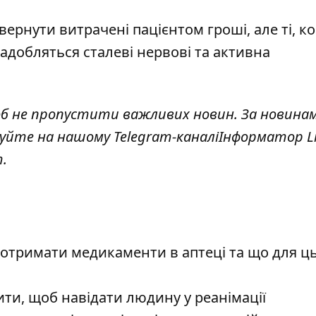
вернути витрачені пацієнтом гроші, але ті, к
адобляться сталеві нервові та активна
об не пропустити важливих новин. За новина
куйте на нашому Telegram-каналі
Інформатор Li
.
 отримати медикаменти в аптеці та що для ц
ити, щоб навідати людину у реанімації