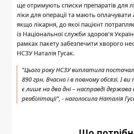
ще отримують списки препаратів для лі
ліки для операції та мають оплачувати 
якщо лікарня, до якої пацієнт потрапля
із Національної служби здоров'я Украї
рамках пакету забезпечити хворого не
НСЗУ Наталія Гусак.
"Цього року НСЗУ виплатила постачаль
890 грн. Вчасно і в повному обсязі. 
є лише на два дні – насправді держава ф
реабілітації", - наголосила Наталія Гус
Що потрібн