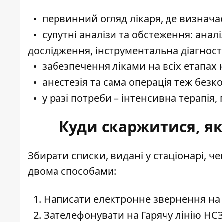
первинний огляд лікаря, де визнача
супутні аналізи та обстеження: аналіз
дослідження, інструментальна діагности
забезпечення ліками на всіх етапах
анестезія та сама операція теж безк
у разі потреби – інтенсивна терапія,
Куди скаржитися, я
Збирати списки, видані у стаціонарі, ч
двома способами:
Написати електронне звернення на
Зателефонувати на Гарячу лінію НСЗУ