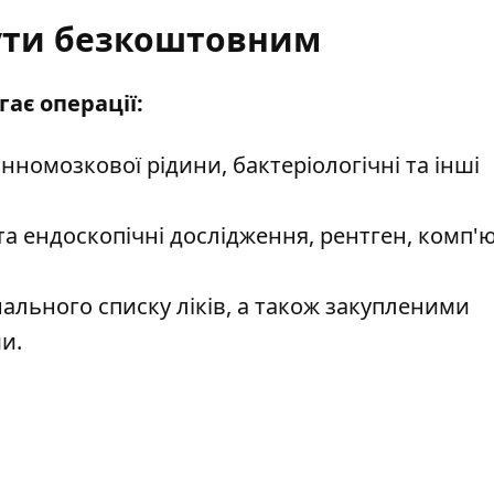
ути безкоштовним
ає операції:
инномозкової рідини, бактеріологічні та інші
та ендоскопічні дослідження, рентген, комп'
ального списку ліків
, а також закупленими
и.