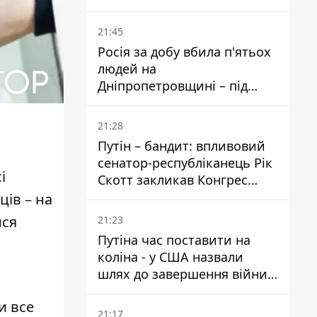
біль – він очолив народне
голосування
21:45
Росія за добу вбила п'ятьох
людей на
Дніпропетровщині – під
ударами опинилися п'ять
районів області
21:28
Путін – бандит: впливовий
сенатор-республіканець Рік
і
Скотт закликав Конгрес
притягнути РФ до
ів – на
відповідальності за війну в
ися
21:23
Україні
Путіна час поставити на
коліна - у США назвали
шлях до завершення війни -
National Security Journal
и все
21:17