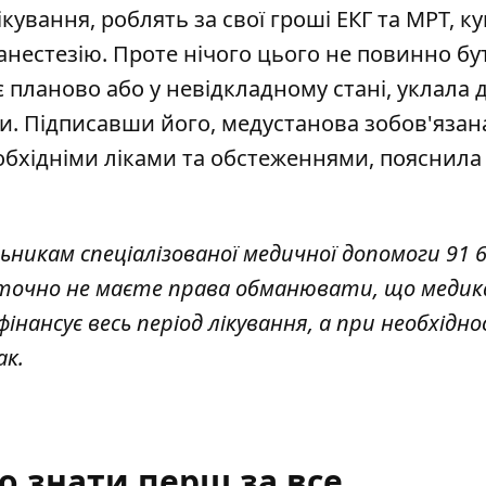
кування, роблять за свої гроші ЕКГ та МРТ, к
анестезію. Проте нічого цього не повинно бу
є планово або у невідкладному стані, уклала 
ни. Підписавши його, медустанова зобов'язан
обхідніми ліками та обстеженнями, пояснила
никам спеціалізованої медичної допомоги 91 6
І ви точно не маєте права обманювати, що мед
інансує весь період лікування, а при необхіднос
ак.
о знати перш за все