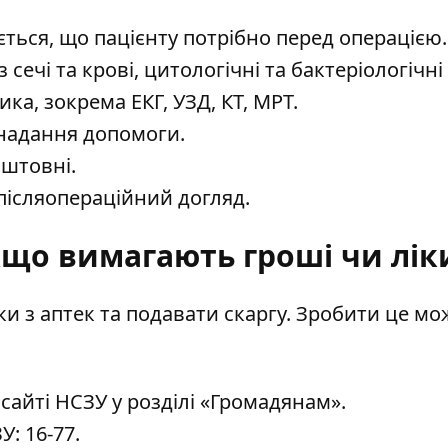
ється, що пацієнту потрібно перед операцією.
 сечі та крові, цитологічні та бактеріологічні
ка, зокрема ЕКГ, УЗД, КТ, МРТ.
 надання допомоги.
оштовні.
 післяопераційний догляд.
кщо вимагають гроші чи лік
еки з аптек та подавати скаргу. Зробити це м
 сайті НСЗУ
у розділі «Громадянам».
: 16-77.