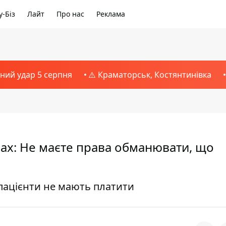
-Біз
Лайт
Про нас
Реклама
тний удар 5 серпня
⚠️ Краматорськ, Костянтинівка
рах: Не маєте права обманювати, що
 пацієнти не мають платити