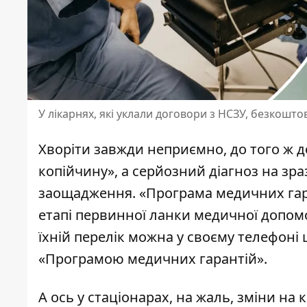
У лікарнях, які уклали договори з НСЗУ, безкошто
Хворіти завжди неприємно, до того ж до
копійчину», а серйозний діагноз на зра
заощадження. «Програма медичних гара
етапі первинної ланки медичної допом
їхній перелік можна у своєму телефон
«Програмою медичних гарантій»
.
А ось у стаціонарах, на жаль, зміни на