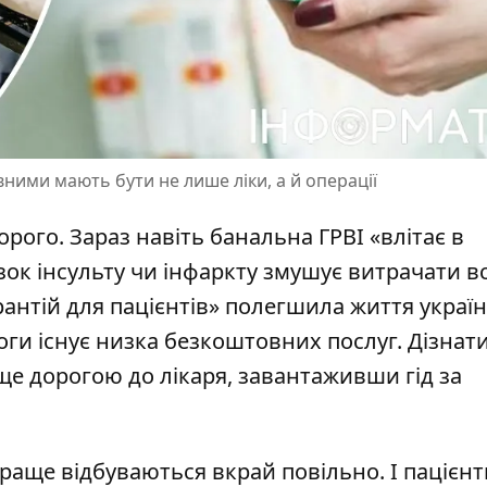
вними мають бути не лише ліки, а й операції
рого. Зараз навіть банальна ГРВІ «влітає в
зок інсульту чи інфаркту змушує витрачати вс
нтій для пацієнтів» полегшила життя українц
оги існує
низка безкоштовних послуг
. Дізнат
і ще дорогою до лікаря, завантаживши
гід за
 краще відбуваються вкрай повільно. І пацієнт