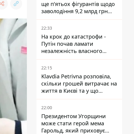
ще п'ятьох фігурантів щодо
заволодіння 9,2 млрд грн
ПриватБанку скерували до
суду
22:33
На крок до катастрофи -
Путін почав ламати
незалежність власного
Центробанку, змусивши
знизити базову ставку
22:15
Klavdia Petrivna розповіла,
скільки грошей витрачає на
життя в Києві та у що
вкладає мільйони
22:00
Президентом Угорщини
може стати герой мема
Гарольд, який приховує