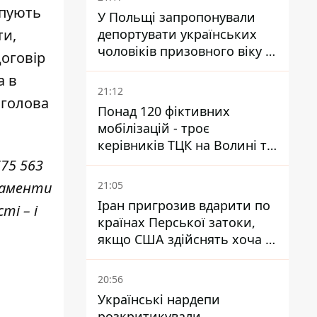
упують
У Польщі запропонували
ти,
депортувати українських
чоловіків призовного віку -
договір
кого це може торкнутися
а в
21:12
 голова
Понад 120 фіктивних
мобілізацій - троє
керівників ТЦК на Волині та
Буковині отримали підозри
75 563
за фейкові звіти
икаменти
21:05
Іран пригрозив вдарити по
ті – і
країнах Перської затоки,
якщо США здійснять хоча б
одну атаку - Reuters
20:56
Українські нардепи
розкритикували