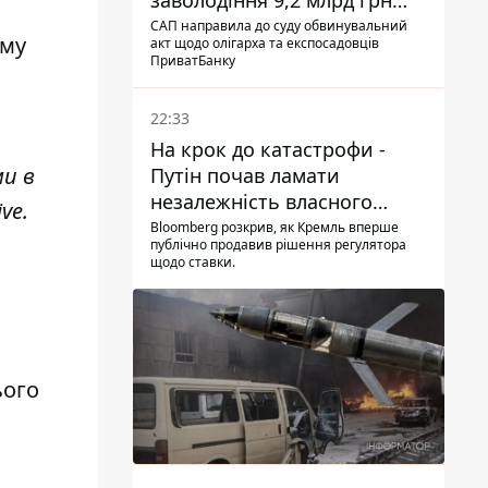
заволодіння 9,2 млрд грн
ПриватБанку скерували до
САП направила до суду обвинувальний
ому
акт щодо олігарха та експосадовців
суду
ПриватБанку
22:33
На крок до катастрофи -
ми в
Путін почав ламати
незалежність власного
ve
.
Центробанку, змусивши
Bloomberg розкрив, як Кремль вперше
публічно продавив рішення регулятора
знизити базову ставку
щодо ставки.
ього