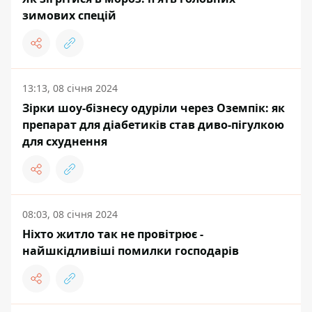
зимових спецій
13:13, 08 січня 2024
Зірки шоу-бізнесу одуріли через Оземпік: як
препарат для діабетиків став диво-пігулкою
для схуднення
08:03, 08 січня 2024
Ніхто житло так не провітрює -
найшкідливіші помилки господарів