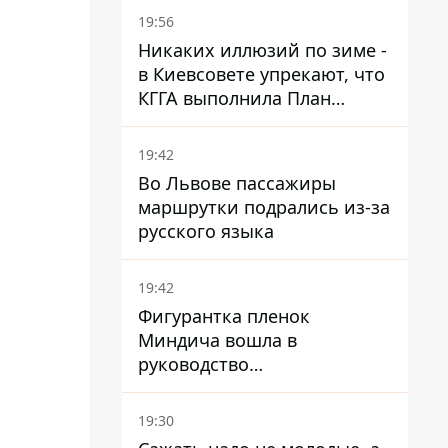
19:56
Никаких иллюзий по зиме -
в Киевсовете упрекают, что
КГГА выполнила План
устойчивости на 20%
19:42
Во Львове пассажиры
маршрутки подрались из-за
русского языка
19:42
Фигурантка пленок
Миндича вошла в
руководство
стратегического
госпредприятия - работала
19:30
в Энергоатоме и была