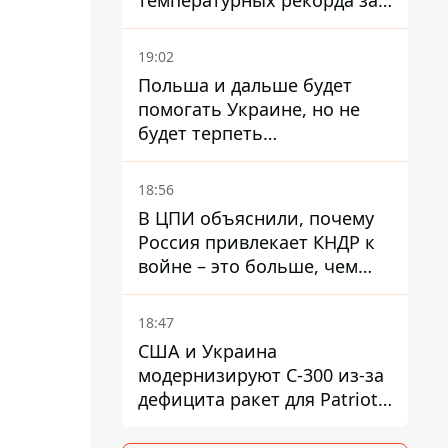
температурных рекорда за
день
19:02
Польша и дальше будет
помогать Украине, но не
будет терпеть
"бандеровскую символику" -
Навроцкий
18:56
В ЦПИ объяснили, почему
Россия привлекает КНДР к
войне – это больше, чем
ракеты
18:47
США и Украина
модернизируют С-300 из-за
дефицита ракет для Patriot -
СМИ