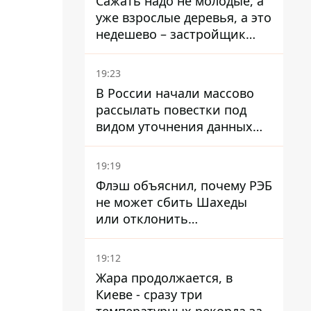
Сажать надо не молодые, а
заместителем Галущенко
уже взрослые деревья, а это
недешево – застройщик
Никонов
19:23
В России начали массово
рассылать повестки под
видом уточнения данных
для набора контрактников
19:19
Флэш объяснил, почему РЭБ
не может сбить Шахеды
или отклонить
баллистические ракеты
19:12
Жара продолжается, в
Киеве - сразу три