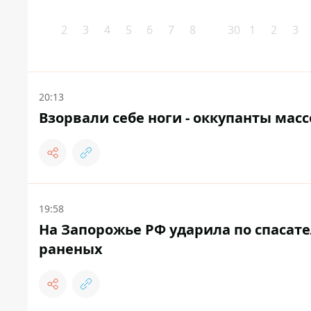
2
3
4
5
6
7
8
30
1
2
3
20:13
Взорвали себе ноги - оккупанты масс
19:58
На Запорожье РФ ударила по спасат
раненых