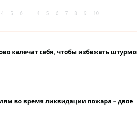
4
5
6
4
5
6
7
8
9
10
ово калечат себя, чтобы избежать штурмов
елям во время ликвидации пожара – двое