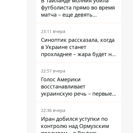
В Таиланде молния убила
футболиста прямо во время
матча – еще девять
пострадали
23:11 вчера
Синоптик рассказала, когда
в Украине станет
прохладнее – жара будет не
долго
22:57 вчера
Голос Америки
восстанавливает
украинскую речь – первые
эфиры ожидаются на
следующей неделе
22:36 вчера
Иран добился уступки по
контролю над Ормузским