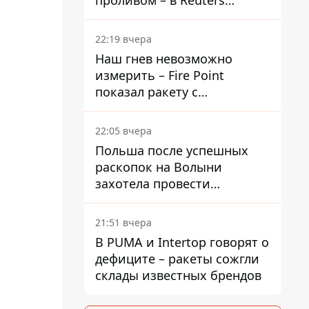
проливом – в Reuters
раскрыли детали
22:19 вчера
Наш гнев невозможно
измерить – Fire Point
показал ракету с
загадочной отметкой 723
22:05 вчера
Польша после успешных
раскопок на Волыни
захотела провести
эксгумацию в новых местах
21:51 вчера
В PUMA и Intertop говорят о
дефиците – ракеты сожгли
склады известных брендов