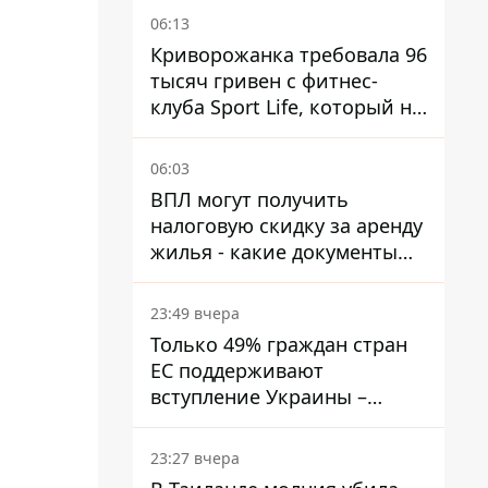
06:13
Криворожанка требовала 96
тысяч гривен с фитнес-
клуба Sport Life, который не
пускал ее в бассейн без
медицинской справки –
06:03
решение суда
ВПЛ могут получить
налоговую скидку за аренду
жилья - какие документы
подать
23:49 вчера
Только 49% граждан стран
ЕС поддерживают
вступление Украины –
результаты опроса
23:27 вчера