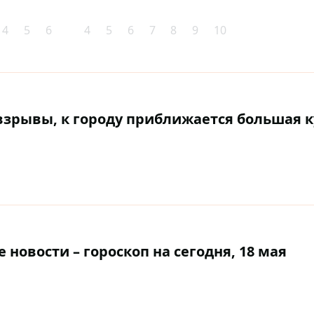
4
5
6
4
5
6
7
8
9
10
 взрывы, к городу приближается большая 
новости – гороскоп на сегодня, 18 мая