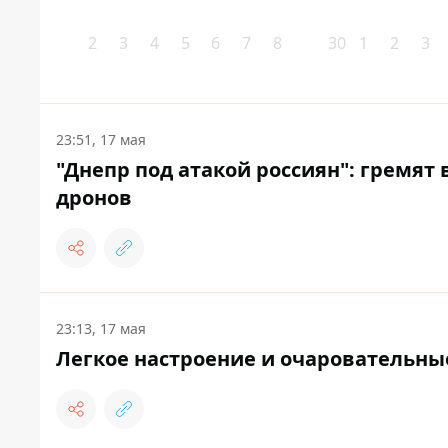
2
3
4
5
6
7
8
30
1
2
3
23:51, 17 мая
"Днепр под атакой россиян": гремят
дронов
23:13, 17 мая
Легкое настроение и очаровательные 