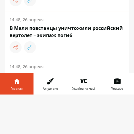
14:48, 26 апреля
В Мали повстанцы уничтожили российский
вертолет – экипаж погиб
14:48, 26 апреля
Ураган в Киеве вырывал деревья с корнями
и срывал крыши с домов
Главная
Актуально
Україна на часі
Youtube
Информатор в
Скачать
телефоне
👉
ВОЙНА