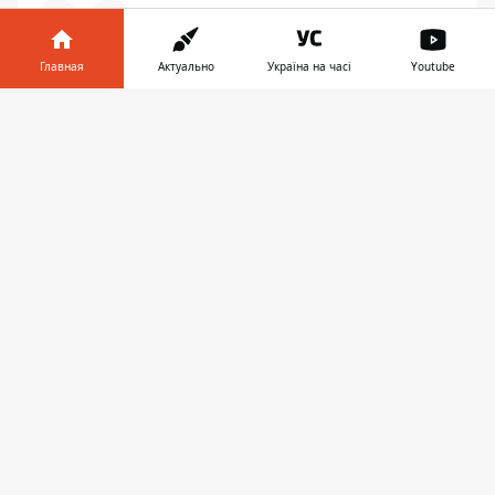
Главная
Актуально
Україна на часі
Youtube
УКРАИНА
Информатор в
Скачать
телефоне
👉
18:20, 30 апреля
УКРАИНЦЫ СТАЛИ БОЛЬШЕ
ДОВЕРЯТЬ НАБУ И МЕНЬШЕ
ПОЛИЦЕЙСКИМ: РЕЙТИНГ ДОВЕРИЯ
К ПРАВООХРАНИТЕЛЬНЫМ ОРГАНАМ