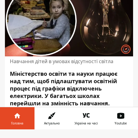
Навчання дітей в умовах відсутності світла
Міністерство освіти та науки працює
над тим, щоб підлаштувати освітній
процес під графіки відключень
електрики.
У багатьох школах
перейшли на змінність навчання.
Також учні можуть опановувати
програму завдяки застосункам, які не
Головна
Актуально
Україна на часі
Youtube
потребують підключення до інтернету.
Інформатор у
Про це
повідомив
міністр освіти та науки