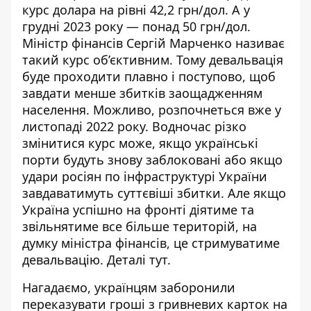
курс долара на рівні 42,2 грн/дол. А у
грудні 2023 року — понад 50 грн/дол.
Міністр фінансів Сергій Марченко називає
такий курс об’єктивним. Тому девальвація
буде проходити плавно і поступово, щоб
завдати менше збитків заощадженням
населення. Можливо,
розпочнеться
вже у
листопаді 2022 року. Водночас різко
змінитися курс може, якщо українські
порти будуть знову заблоковані або якщо
удари росіян по інфраструктурі України
завдаватимуть суттєвіші збитки. Але якщо
Україна успішно на фронті діятиме та
звільнятиме все більше територій, на
думку міністра фінансів, це стримуватиме
девальвацію. Деталі
тут
.
Нагадаємо, українцям
заборонили
переказувати гроші з гривневих карток
на