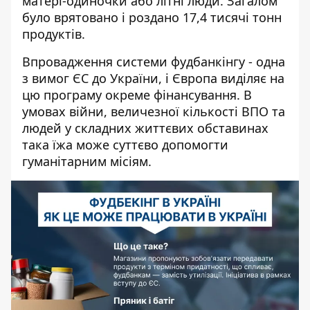
матері-одиночки або літні люди. Загалом
було врятовано і роздано 17,4 тисячі тонн
продуктів.
Впровадження системи фудбанкінгу - одна
з вимог ЄС до України, і Європа виділяє на
цю програму окреме фінансування. В
умовах війни, величезної кількості ВПО та
людей у складних життєвих обставинах
така їжа може суттєво допомогти
гуманітарним місіям.