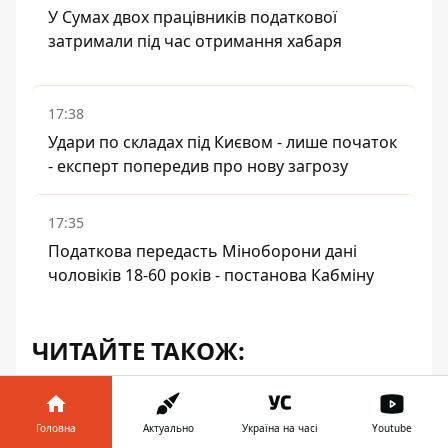
У Сумах двох працівників податкової
затримали під час отримання хабаря
17:38
Удари по складах під Києвом - лише початок
- експерт попередив про нову загрозу
17:35
Податкова передасть Міноборони дані
чоловіків 18-60 років - постанова Кабміну
ЧИТАЙТЕ ТАКОЖ:
Росіяни вдарили по багатоповерхівці в
Павлограді – поранено дитину та трьох
Головна
Актуально
Україна на часі
Youtube
чоловіків