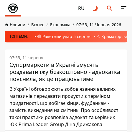
RU
Новини
Бізнес
Економіка
07:55, 11 Червня 2026
🔴 Ракетний удар 5 серпня
⚠️ Краматорськ, 
ТОПТЕМИ:
07:55, 11 червня
Супермаркети в Україні змусять
роздавати їжу безкоштовно - адвокатка
пояснила, як це працюватиме
В Україні обговорюють зобов'язання великих
магазинів передавати продукти з терміном
придатності, що добігає кінця, фудбанкам -
замість викидання на смітник. Про особливості
такої практики розповіла адвокат та керівник
ЮК Prima Leader Group Діна Дрижакова