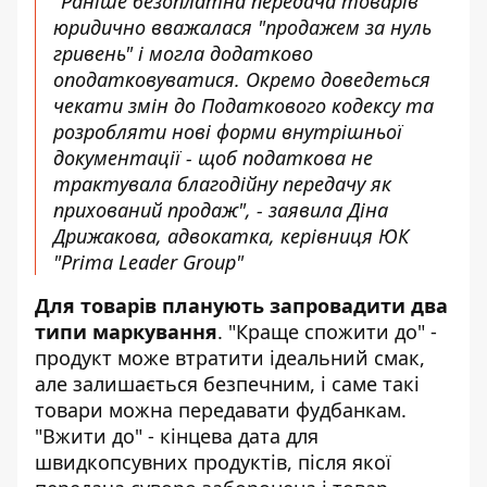
"Раніше безоплатна передача товарів
юридично вважалася "продажем за нуль
гривень" і могла додатково
оподатковуватися. Окремо доведеться
чекати змін до Податкового кодексу та
розробляти нові форми внутрішньої
документації - щоб податкова не
трактувала благодійну передачу як
прихований продаж", - заявила Діна
Дрижакова, адвокатка, керівниця ЮК
"Prima Leader Group"
Для товарів планують запровадити
два
типи маркування
. "Краще спожити до" -
продукт може втратити ідеальний смак,
але залишається безпечним, і саме такі
товари можна передавати фудбанкам.
"Вжити до" - кінцева дата для
швидкопсувних продуктів, після якої