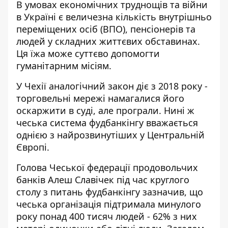
В умовах економічних труднощів та війни
в Україні є величезна кількість внутрішньо
переміщених осіб (ВПО), пенсіонерів та
людей у складних життєвих обставинах.
Ця їжа може суттєво допомогти
гуманітарним місіям.
У Чехії аналогічний закон діє з 2018 року -
торговельні мережі намагалися його
оскаржити в суді, але програли. Нині ж
чеська система фудбанкінгу вважається
однією з найрозвинутіших у Центральній
Європі.
Голова
Чеської федерації продовольчих
банків Алеш Славічек
під час круглого
столу з питань фудбанкінгу зазначив, що
чеська організація підтримала минулого
року понад 400 тисяч людей - 62% з них