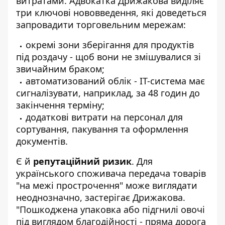
витратами. Адвокатка Дрижакова виділяє
три ключові нововведення, які доведеться
запровадити торговельним мережам:
окремі зони зберігання для продуктів
під роздачу - щоб вони не змішувалися зі
звичайним браком;
автоматизований облік - IT-система має
сигналізувати, наприклад, за 48 годин до
закінчення терміну;
додаткові витрати на персонал для
сортування, пакування та оформлення
документів.
Є й
репутаційний ризик
. Для
українського споживача передача товарів
"на межі прострочення" може виглядати
неоднозначно, застерігає Дрижакова.
"Пошкоджена упаковка або підгнилі овочі
під виглядом благодійності - пряма дорога