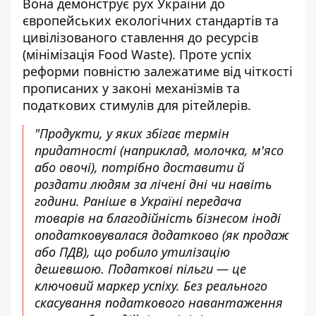
Вона демонструє рух України до
європейських екологічних стандартів та
цивілізованого ставлення до ресурсів
(мінімізація Food Waste). Проте успіх
реформи повністю залежатиме від чіткості
прописаних у законі механізмів та
податкових стимулів для рітейлерів.
"Продукти, у яких збігає термін
придатності (наприклад, молочка, м'ясо
або овочі), потрібно доставити й
роздати людям за лічені дні чи навіть
години. Раніше в Україні передача
товарів на благодійність бізнесом іноді
оподатковувалася додатково (як продаж
або ПДВ), що робило утилізацію
дешевшою. Податкові пільги — це
ключовий маркер успіху. Без реального
скасування податкового навантаження