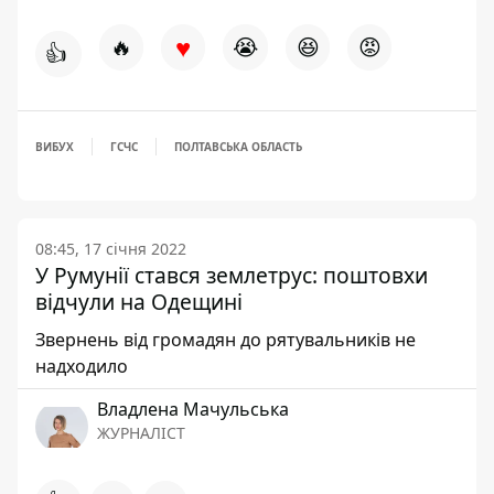
♥
🔥
😭
😆
😡
👍
ВИБУХ
ГСЧС
ПОЛТАВСЬКА ОБЛАСТЬ
08:45, 17 січня 2022
У Румунії стався землетрус: поштовхи
відчули на Одещині
Звернень від громадян до рятувальників не
надходило
Владлена Мачульська
ЖУРНАЛІСТ