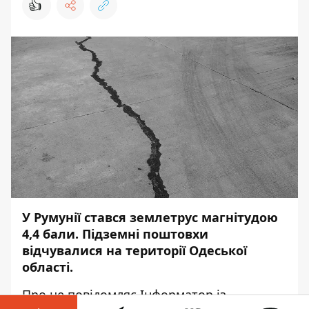
👍
У Румунії стався землетрус магнітудою
4,4 бали. Підземні поштовхи
відчувалися на території Одеської
області.
Про це повідомляє
Інформатор
із