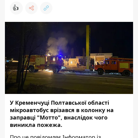
👍
У Кременчуці Полтавської області
мікроавтобус врізався в колонку на
заправці
"Мотто", внаслідок чого
виникла пожежа.
Про це повідомляє
Інформатор
із