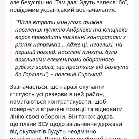
але безуспішно. Там далі йдуть запеклі бої,
повідомив український воєначальник.
"Після втрати минулого тижня
населених пунктів Андріївки та Кліщіївки
ворог проводить численні контратаки з
різних напрямків... Адже ці, невеликі, на
перший погляд, населені пункти, були
важливими елементами оборонного
рубежу ворога, що простягся від Бахмута
до Горлівки", – пояснив Сирський.
Зазначається, що наразі окупанти
стягують усі резерви в цей район,
намагаються контратакувати, щоб
повернути втрачені позиції та відновити
лінію своєї оборони. Він також додав,
що плани ЗСУ щодо звільнення держави
від окупантів будуть неодмінно
реалізовані. Ворог буде розбитий і "синьо-