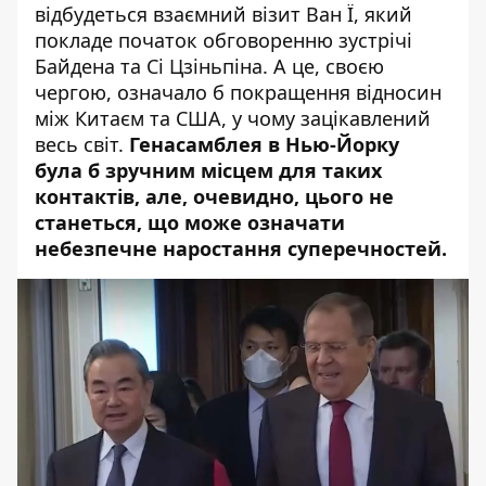
відбудеться взаємний візит Ван Ї, який
покладе початок обговоренню зустрічі
Байдена та Сі Цзіньпіна. А це, своєю
чергою,
означало б покращення відносин
між Китаєм та США, у чому зацікавлений
весь світ.
Генасамблея в Нью-Йорку
була б зручним місцем для таких
контактів, але, очевидно, цього не
станеться, що може означати
небезпечне
наростання суперечностей
.