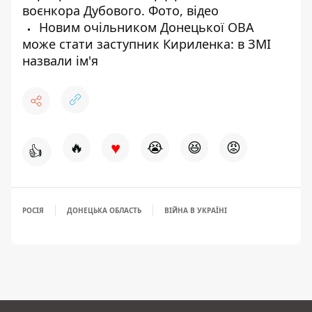
воєнкора Дубового. Фото, відео
Новим очільником Донецької ОВА
може стати заступник Кириленка: в ЗМІ
назвали ім'я
♥
🔥
😭
😆
😡
👍
РОСІЯ
ДОНЕЦЬКА ОБЛАСТЬ
ВІЙНА В УКРАЇНІ