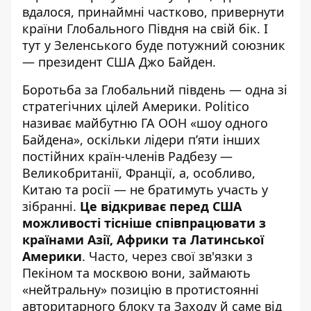
вдалося, принаймні частково, привернути
країни Глобального Півдня на свій бік. І
тут у Зеленського буде потужний союзник
— президент США Джо Байден.
Боротьба за Глобальний південь — одна зі
стратегічних цілей Америки. Politico
називає майбутню ГА ООН «
шоу одного
Байдена
», оскільки лідери п’яти інших
постійних країн-членів Радбезу —
Великобританії, Франції, а, особливо,
Китаю та росії — не братимуть участь у
зібранні.
Це відкриває перед США
можливості тісніше співпрацювати з
країнами Азії, Африки та Латинської
Америки
. Часто, через свої зв'язки з
Пекіном та москвою вони, займають
«нейтральну» позицію в протистоянні
авторитарного блоку та Заходу й саме від