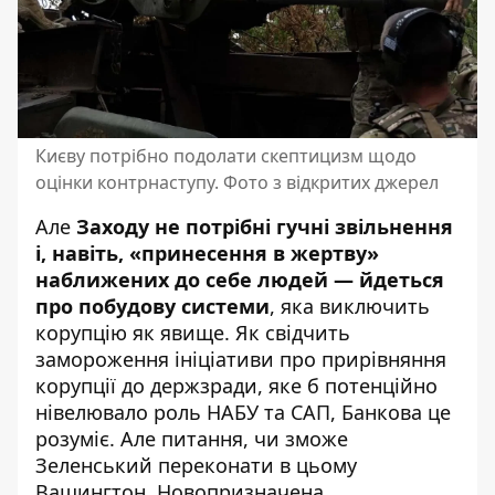
Києву потрібно подолати скептицизм щодо
оцінки контрнаступу. Фото з відкритих джерел
Але
Заходу не потрібні гучні звільнення
і, навіть, «принесення в жертву»
наближених до себе людей — йдеться
про побудову системи
, яка
виключить
корупцію як явище
. Як свідчить
замороження ініціативи про прирівняння
корупції до держзради, яке б потенційно
нівелювало роль НАБУ та САП
, Банкова це
розуміє. Але питання, чи зможе
Зеленський переконати в цьому
Вашингтон. Новопризначена