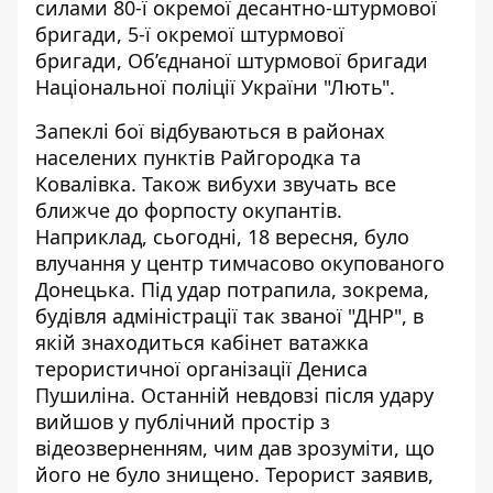
силами 80-ї окремої десантно-штурмової
бригади, 5-ї окремої штурмової
бригади, Об’єднаної штурмової бригади
Національної поліції України "Лють".
Запеклі бої відбуваються в районах
населених пунктів Райгородка та
Ковалівка. Також вибухи звучать все
ближче до форпосту окупантів.
Наприклад, сьогодні, 18 вересня, було
влучання у центр
тимчасово окупованого
Донецька
. Під удар потрапила, зокрема,
будівля адміністрації так званої "ДНР", в
якій знаходиться кабінет ватажка
терористичної організації Дениса
Пушиліна. Останній невдовзі після удару
вийшов у публічний простір з
відеозверненням, чим дав зрозуміти, що
його не було знищено
. Терорист заявив,