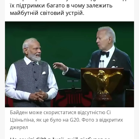
їх підтримки багато в чому залежить
майбутній світовий устрій.
Байден може скористатися відсутністю Сі
Цзіньпіна, як це було на G20. Фото з відкритих
джерел