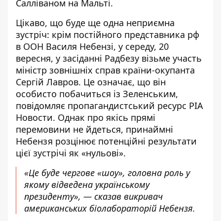
Салліваном на Мальті.
Цікаво, що буде ще одна неприємна
зустріч: крім постійного представника рф
в ООН Василя Небензі, у середу, 20
вересня, у засіданні Радбезу візьме участь
міністр зовнішніх справ країни-окупанта
Сергій Лавров. Це означає, що він
особисто побачиться із Зеленським
,
повідомляє пропагандистський ресурс РІА
Новости. Однак про якісь прямі
перемовини не йдеться, принаймні
Небензя розцінює потенційні результати
цієї зустрічі як «нульові».
«Це буде чергове «шоу», головна роль у
якому відведена українському
президенту», — сказав викривач
американських біолабораторій Небензя.