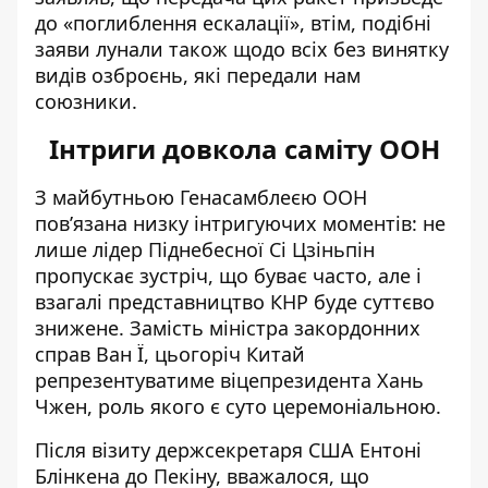
до «поглиблення ескалації», втім, подібні
заяви лунали також щодо всіх без винятку
видів озброєнь, які передали нам
союзники.
Інтриги довкола саміту ООН
З майбутньою Генасамблеєю ООН
пов’язана низку інтригуючих моментів: не
лише лідер Піднебесної Сі Цзіньпін
пропускає зустріч, що буває часто, але і
взагалі представництво КНР буде
суттєво
знижене
. Замість міністра закордонних
справ Ван Ї, цьогоріч Китай
репрезентуватиме віцепрезидента Хань
Чжен, роль якого є суто церемоніальною.
Після
візиту держсекретаря
США Ентоні
Блінкена до Пекіну, вважалося, що