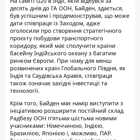
На саміті G20 в Індії, якій відбувся за
десять днів до ГА ООН, Байден, здається,
був успішним і продемонстрував, що може
дати співпраця із Заходом, адже
оголосили про створення стратегічного
проєкту побудови транспортного
коридору
, який має сполучити країни
басейну Індійського океану з багатим
ринком Європи. При чому для менш
розвинених країн Глобального Півдня, як
Індія та Саудівська Аравія, співпраця
також означає західні інвестиції та
технології.
Крім того, Байден має намір виступити з
ініціативою
розширити постійний склад
Радбезу ООН п'ятьма-шістьма новими
учасниками: Німеччиною, Індією,
Бразилією, Японією і, можливо, ПАР.