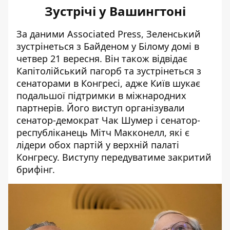
Зустрічі у Вашингтоні
За даними Associated Press, Зеленський
зустрінеться з Байденом
у Білому домі в
четвер 21 вересня. Він також відвідає
Капітолійський пагорб та зустрінеться з
сенаторами в Конгресі, адже Київ шукає
подальшої підтримки в міжнародних
партнерів. Його
виступ організували
сенатор-демократ Чак Шумер і сенатор-
республіканець Мітч Макконелл, які є
лідери обох партій у верхній палаті
Конгресу. Виступу передуватиме закритий
брифінг.