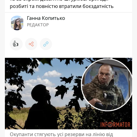
розбиті та повністю втратили боєздатність
Ганна Копитько
РЕДАКТОР
👍
Окупанти стягують усі резерви на лінію від