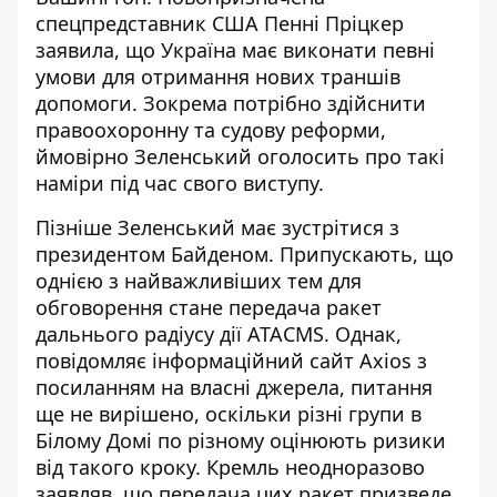
спецпредставник США Пенні Пріцкер
заявила, що Україна має
виконати певні
умови
для отримання нових траншів
допомоги. Зокрема потрібно здійснити
правоохоронну та судову реформи,
ймовірно Зеленський оголосить про такі
наміри під час свого виступу.
Пізніше Зеленський має зустрітися з
президентом Байденом. Припускають, що
однією з найважливіших тем
для
обговорення стане передача ракет
дальнього радіусу дії ATACMS. Однак,
повідомляє інформаційний сайт Axios з
посиланням на власні джерела, питання
ще не вирішено, оскільки різні групи в
Білому Домі по різному оцінюють ризики
від такого кроку. Кремль неодноразово
заявляв, що передача цих ракет призведе