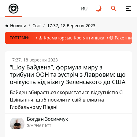
RU
Новини
Світ
17:37, 18 Вересня 2023
⚠️ Краматорськ, Костянтинівка
🔴 Ракетний 
ТОПТЕМИ:
17:37, 18 вересня 2023
“Шоу Байдена”, формула миру з
трибуни ООН та зустріч з Лавровим: що
очікують від візиту Зеленського до США
Байден збирається скористатися відсутністю Сі
Цзіньпіня, щоб посилити свій вплив на
Глобальному Півдні
Богдан Зосимчук
ЖУРНАЛІСТ