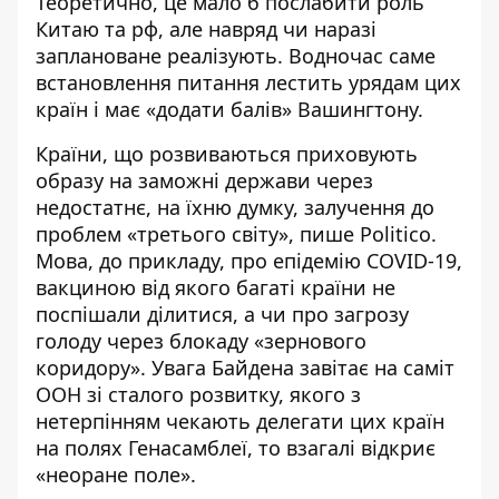
Теоретично, це мало б послабити роль
Китаю та рф, але навряд чи наразі
заплановане реалізують. Водночас саме
встановлення питання лестить урядам цих
країн і має «додати балів» Вашингтону.
Країни, що розвиваються приховують
образу на заможні держави через
недостатнє, на їхню думку,
залучення до
проблем «третього світу»
, пише Politico.
Мова, до прикладу, про епідемію COVID-19,
вакциною від якого багаті країни не
поспішали ділитися, а чи про загрозу
голоду через блокаду «зернового
коридору». Увага Байдена завітає на саміт
ООН зі сталого розвитку, якого з
нетерпінням чекають делегати цих країн
на полях Генасамблеї, то взагалі відкриє
«неоране поле».