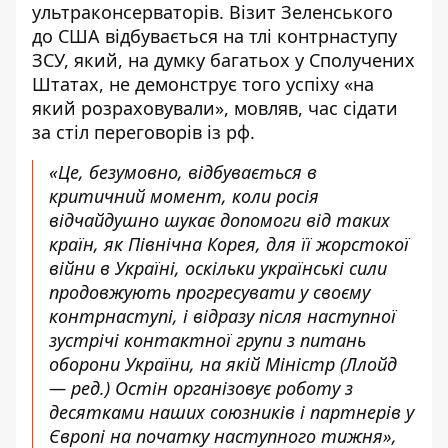
ультраконсерваторів. Візит Зеленського
до США відбувається на тлі контрнаступу
ЗСУ, який,
на думку багатьох
у Сполучених
Штатах, не демонструє того успіху «на
який розраховували», мовляв, час сідати
за стіл переговорів із рф.
«Це, безумовно, відбувається в
критичний момент, коли росія
відчайдушно шукає допомоги від таких
країн, як Північна Корея, для її жорстокої
війни в Україні, оскільки українські сили
продовжують прогресувати у своєму
контрнаступі, і відразу після наступної
зустрічі контактної групи з питань
оборони України, на якій Міністр (Ллойд
— ред.) Остін організовує роботу з
десятками наших союзників і партнерів у
Європі
на початку наступного тижня
»,