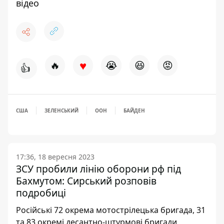
відео
♥
🔥
😭
😆
😡
👍
США
ЗЕЛЕНСЬКИЙ
ООН
БАЙДЕН
17:36, 18 вересня 2023
ЗСУ пробили лінію оборони рф під
Бахмутом: Сирський розповів
подробиці
Російські 72 окрема мотострілецька бригада, 31
та 83 окремі десантно-штурмові бригади