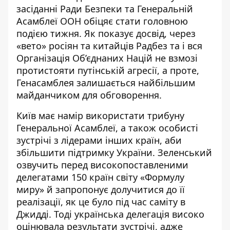
засіданні Ради Безпеки та Генеральній
Асамблеї ООН
обіцяє стати головною
подією
тижня. Як показує досвід, через
«вето» росіян та китайців Радбез та і вся
Організація Об’єднаних Націй не взмозі
протистояти путінській агресії, а проте,
Генасамблея залишається найбільшим
майданчиком для обговорення.
Київ має намір використати трибуну
Генеральної Асамблеї, а також особисті
зустрічі з лідерами інших країн, аби
збільшити підтримку України. Зеленський
озвучить перед високопоставленими
делегатами 150 країн світу «Формулу
миру» й запропонує долучитися до її
реалізації, як це було
під час саміту в
Джидді
. Тоді українська делегація високо
оцінювала результати зустрічі, адже