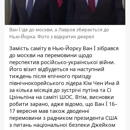
Ван Ї їде до москви, а Лавров збирається до
Нью-Йорка. Фото з відкритих джерел
Замість саміту в Нью-Йорку
Ван Ї зібрався
до москви
на перемовини щодо
перспектив російсько-української війни.
Його візит відбудеться на наступний
тиждень після
епічного приїзду
північнокорейського лідера Кім Чен Ина й
за кілька місяців до зустрічі путіна та Сі
Цзіньпіна на саміті ШОС. Втім, висновки
робити зарано, адже відомо, що Ван Ї 16–
17 вересня мав також
дводенні
перемовини
з радником президента США
з питань національної безпеки Джейком