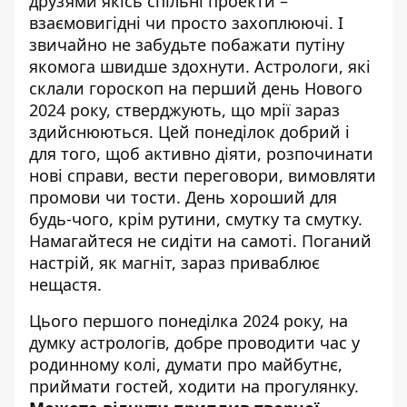
друзями якісь спільні проекти –
взаємовигідні чи просто захоплюючі. І
звичайно не забудьте побажати путіну
якомога швидше здохнути. Астрологи, які
склали
гороскоп на перший день Нового
2024 року
, стверджують, що мрії зараз
здийснюються. Цей понеділок добрий і
для того, щоб активно діяти, розпочинати
нові справи, вести переговори, вимовляти
промови чи тости. День хороший для
будь-чого, крім рутини, смутку та смутку.
Намагайтеся не сидіти на самоті. Поганий
настрій, як магніт, зараз приваблює
нещастя.
Цього першого понеділка 2024 року, на
думку астрологів, добре проводити час у
родинному колі, думати про майбутнє,
приймати гостей, ходити на прогулянку.