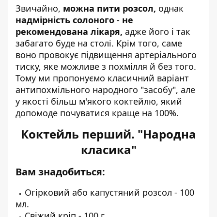
Звичайно,
можна пити розсол,
однак
надмірність солоного
-
не
рекомендована лікаря,
адже його і так
забагато буде на столі. Крім того, саме
воно провокує підвищення артеріального
тиску, яке можливе з похмілля й без того.
Тому ми пропонуємо класичний варіант
антипохмільного народного "засобу", але
у якості більш м'якого коктейлю, який
допомоде почуватися краще на 100%.
Коктейль перший. "Народна
класика"
Вам знадобиться:
Огірковий або капустяний розсол - 100
мл.
Свіжий кріп - 100 г.