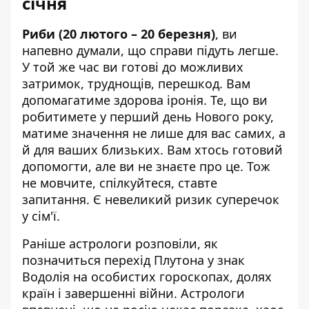
січня
Риби (20 лютого – 20 березня)
, ви
напевно думали, що справи підуть легше.
У той же час ви готові до можливих
затримок, труднощів, перешкод. Вам
допомагатиме здорова іронія. Те, що ви
робитимете у перший день Нового року,
матиме значення не лише для вас самих, а
й для ваших близьких. Вам хтось готовий
допомогти, але ви не знаєте про це. Тож
не мовчите, спілкуйтеся, ставте
запитання. Є невеликий ризик суперечок
у сім'ї.
Раніше астрологи розповіли, як
позначиться
перехід Плутона у знак
Водолія
на особистих гороскопах, долях
країн і завершенні війни. Астрологи