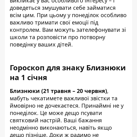
викликає у вас особливого інтересу – і
доведеться змушувати себе займатися
всім цим. При цьому у понеділок особливо
важливо тримати свої емоції під
контролем. Вам можуть зателефонувати зі
школи та розповісти про потворну
поведінку ваших дітей.
Гороскоп для знаку Близнюки
на 1 січня
Близнюки (21 травня – 20 червня)
,
мабуть чекатимете важливої звістки та
ймовірно не дочекаєтеся. Принаймні не у
понеділок. Це може дещо псувати
святковий настрій. Ваші бажання
неодмінно виконаються, навіть якщо
дещо пізніше. Доки ж радимо не