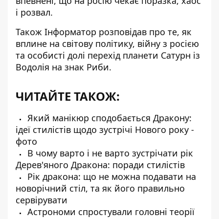
впевнені, що на росію чекає поразка, хаос
і розвал.
Також Інформатор розповідав про те, як
вплине на світову політику, війну з росією
та особисті долі
перехід планети Сатурн із
Водолія на знак Риби
.
ЧИТАЙТЕ ТАКОЖ:
Який манікюр сподобається Дракону:
ідеї стилістів щодо зустрічі Нового року -
фото
В чому варто і не варто зустрічати рік
Дерев'яного Дракона: поради стилістів
Рік дракона: що не можна подавати на
новорічний стіл, та як його правильно
сервірувати
Астрономи спростували головні теорії