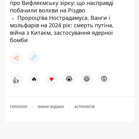
про Вифлеємську зірку: що насправді
побачили волхви на Різдво
Пророцтва Нострадамуса, Ванги і
мольфарів на 2024 рік: смерть путіна,
війна з Китаєм, застосування ядерної
бомби
♥
🔥
😭
😆
😡
👍
ГОРОСКОП
ЗНАКИ ЗОДІАКУ
АСТРОЛОГІЯ