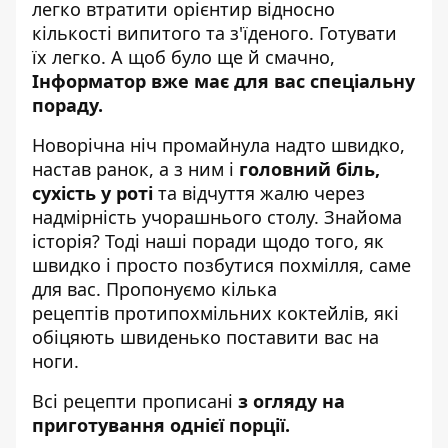
легко втратити орієнтир відносно
кількості випитого та з'їденого.
Готувати
їх легко
. А щоб було ще й смачно,
Інформатор вже має для вас спеціальну
пораду.
Новорічна ніч промайнула надто швидко,
настав ранок, а з ним і
головний біль,
сухість у роті
та відчуття жалю через
надмірність учорашнього столу. Знайома
історія? Тоді наші поради щодо того, як
швидко і просто позбутися похмілля, саме
для вас. Пропонуємо кілька
рецептів
протипохмільних
коктейлів, які
обіцяють швиденько поставити вас на
ноги.
Всі рецепти прописані
з огляду на
приготування однієї порції.