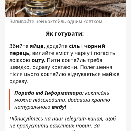
Випивайте цей коктейль одним ковтком!
Як готувати:
Збийте
яйце,
додайте
сіль
і
чорний
перець,
вилийте вміст у чарку і погасіть
ложкою
оцту.
Пити коктейль треба
швидко, одразу ковтаючи. Полегшення
після цього коктейлю відчувається майже
одразу.
Порада від Інформатора:
коктейль
можна підсолодити, додавши краплю
натурального
меду!
Підписуйтесь на наш
Telegram-канал
, щоб
не пропустити важливих новин. За