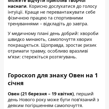
Можете відчути приплив творчої
наснаги
. Корисно дослухатися до голосу
інтуїції. Краще не перевантажувати себе
фізичною працею та спортивними
тренуваннями – відкладіть до завтра.
У медичному плані день добрий: хвороби
швидко минають, самопочуття хворих
покращується. Щоправда, зростає ризик
отримати травму, особливо вразливі
м'язи: стережіться розтягувань.
Гороскоп для знаку Овен на 1
січня
Овен (21 березня – 19 квітня)
, перший
день Нового року може бути пов'язаний з
деяким погіршенням самопочуття.