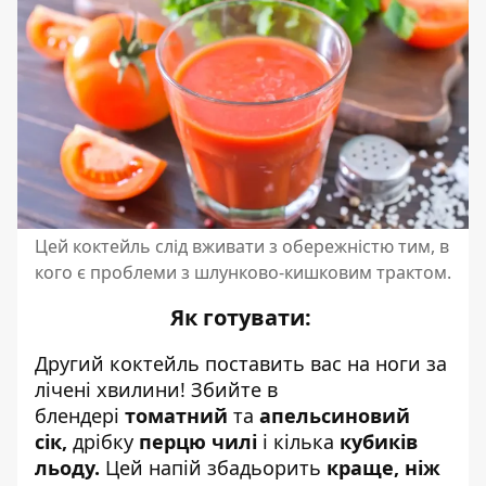
Цей коктейль слід вживати з обережністю тим, в
кого є проблеми з шлунково-кишковим трактом.
Як готувати:
Другий коктейль поставить вас на ноги за
лічені хвилини! Збийте в
блендері
томатний
та
апельсиновий
сік,
дрібку
перцю чилі
і кілька
кубиків
льоду.
Цей напій збадьорить
краще, ніж