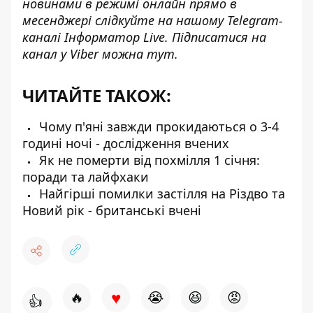
новинами в режимі онлайн прямо в
месенджері слідкуйте на нашому Telegram-
каналі
Інформатор Live
. Підписатися на
канал у Viber можна
тут
.
ЧИТАЙТЕ ТАКОЖ:
Чому п'яні завжди прокидаються о 3-4
годині ночі - дослідження вчених
Як не померти від похмілля 1 січня:
поради та лайфхаки
Найгірші помилки застілля на Різдво та
Новий рік - британські вчені
♥
🔥
😭
😆
😡
👍