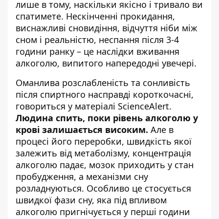
лише в тому, наскільки якісно і тривало ви
спатимете. Нескінченні прокидання,
виснажливі сновидіння, відчуття ніби між
сном і реальністю, неспання після 3-4
години ранку – це наслідки вживання
алкоголю,
випитого напередодні увечері
.
Оманлива розслабленість та сонливість
після спиртного насправді короткочасні,
говориться
у матеріалі ScienceAlert
.
Людина спить, поки рівень алкоголю у
крові залишається високим.
Але в
процесі його переробки, швидкість якої
залежить від метаболізму, концентрація
алкоголю падає, мозок приходить у стан
пробудження, а механізми сну
розладнуються. Особливо це стосується
швидкої фази сну, яка під впливом
алкоголю пригнічується у перші години