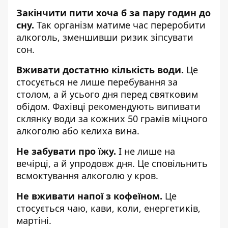
Закінчити пити хоча б за пару годин до
сну.
Так організм матиме час переробити
алкоголь, зменшивши ризик зіпсувати
сон.
Вживати достатню кількість води.
Це
стосується не лише перебування за
столом, а й усього дня перед святковим
обідом. Фахівці рекомендують випивати
склянку води за кожних 50 грамів міцного
алкоголю або келиха вина.
Не забувати про їжу.
І не лише на
вечірці, а й упродовж дня. Це сповільнить
всмоктування алкоголю у кров.
Не вживати напої з кофеїном.
Це
стосується чаю, кави, коли, енергетиків,
мартіні.