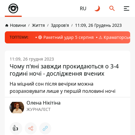
RU
Новини
Життя
Здоров'я
11:09, 26 Грудень 2023
🔴 Ракетний удар 5 серпня
⚠️ Краматорськ, 
ТОПТЕМИ:
11:09, 26 грудня 2023
Чому п'яні завжди прокидаються о 3-4
годині ночі - дослідження вчених
На міцний сон після вечірки можна
розраховувати лише у першій половині ночі
Олена Нікітіна
ЖУРНАЛІСТ
👍