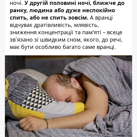
ночі.
У другій половині ночі, ближче до
ранку, людина або дуже неспокійно
спить, або не спить зовсім.
А вранці
відчуває дратівливість, млявість,
зниження концентрації та пам'яті – всеце
зв`язано зі швидким сном, якого, до речі,
має бути особливо багато саме вранці.