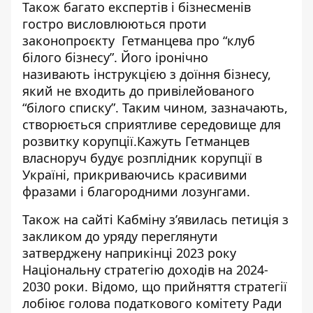
Також багато експертів і бізнесменів
гостро висловлюються проти
законопроєкту Гетманцева про “клуб
білого бізнесу”. Його іронічно
називають
інструкцією з доїння бізнесу
,
який не входить до привілейованого
“білого списку”. Таким чином, зазначають,
створюється сприятливе середовище для
розвитку корупції.Кажуть Гетманцев
власноруч будує розплідник корупції в
Україні, прикриваючись красивими
фразами і благородними лозунгами.
Також на сайті Кабміну зʼявилась петиція з
закликом до уряду переглянути
затверджену наприкінці 2023 року
Національну стратегію доходів на 2024-
2030 роки. Відомо, що прийняття стратегії
лобіює голова податкового комітету Ради