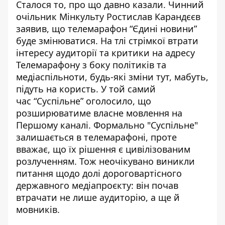
Сталося то, про що давно казали. Чинний
очільник Мінкульту Ростислав Карандєєв
заявив, що телемарафон “Єдині новини”
буде змінюватися. На тлі стрімкої втрати
інтересу аудиторії та критики на адресу
Телемарафону з боку політиків та
медіаспільноти, будь-які зміни тут, мабуть,
підуть на користь. У той самий
час
“Суспільне” оголосило, що
розширюватиме
власне мовлення на
Першому каналі
. Формально "Суспільне"
залишається в телемарафоні, проте
вважає, що їх рішення є цивілізованим
розлученням. Тож неочікувано виникли
питання щодо долі дороговартісного
державного медіапроєкту: він почав
втрачати не лише аудиторію, а ще й
мовників.