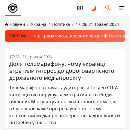
RU
Новини
Україна
Політика
17:28, 21 Травня 2024
⚠️ Краматорськ, Костянтинівка
🔴 Ракетний 
ТОПТЕМИ:
17:28, 21 травня 2024
Доля телемарафону: чому українці
втратили інтерес до дороговартісного
державного медіапроекту
Телемарафон втрачає аудиторію, а Госдеп США
каже, що він порушує демократичні свободи:
очільник Мінкульту анонсував трансформацію,
а Суспільне каже про розлучення - чому
коштовний медіапроєкт перестав задовольняти
потреби суспільства