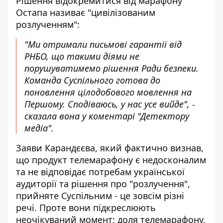
Рішення відокремитися від марафону
Остапа називає "цивілізованим
розлученням":
"Ми отримали письмові гарантії від
РНБО, що такими діями не
порушуватимемо рішення Ради безпеки.
Команда Суспільного готова до
поновлення цілодобового мовлення на
Першому. Сподіваюсь, у нас усе вийде", -
сказала вона у коментарі
"Детектору
медіа".
Заяви Карандєєва, який фактично визнав,
що продукт телемарафону є недосконалим
та не відповідає потребам української
аудиторії та рішення про "розлучення",
прийняте Суспільним - це зовсім різні
речі. Проте вони підкреслюють
неочікуваний момент: доля телемарафону,