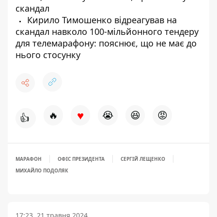
скандал
Кирило Тимошенко відреагував на
скандал навколо 100-мільйонного тендеру
для телемарафону: пояснює, що не має до
нього стосунку
♥
🔥
😭
😆
😡
👍
МАРАФОН
ОФІС ПРЕЗИДЕНТА
СЕРГІЙ ЛЕЩЕНКО
МИХАЙЛО ПОДОЛЯК
17:23, 21 травня 2024