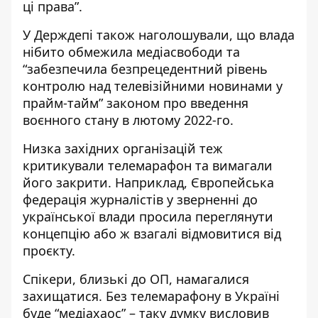
ці права”.
У Держдепі також наголошували, що влада
нібито обмежила медіасвободи та
“забезпечила безпрецедентний рівень
контролю над телевізійними новинами у
прайм-тайм” законом про введення
воєнного стану в лютому 2022-го.
Низка західних організацій теж
критикували телемарафон та вимагали
його закрити. Наприклад, Європейська
федерація журналістів у зверненні до
української влади просила переглянути
концепцію або ж взагалі
відмовитися від
проєкту
.
Спікери, близькі до ОП, намагалися
захищатися. Без телемарафону в Україні
буде “медіахаос” – таку думку висловив