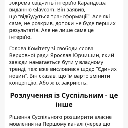
зокрема свідчить інтерв’ю Карандєєва
виданню Glavcom. Він заявив,
що
“відбудуться трансформації”. Але які
саме, не розкрив,
допоки не буде перших
результатів
. Але не лише саме це
інтерв’ю.
Голова Комітету зі свободи слова
Верховної ради Ярослав Юрчишин, який
завжди намагається бути у владному
тренді, теж вже висловився щодо “Єдиних
новин”. Він сказав, що їм
варто змінити
концепцію
. Або ж їх закриють.
Розлучення із Суспільним - це
інше
Рішення Суспільного
розширити власне
мовлення на Першому каналі
(через що