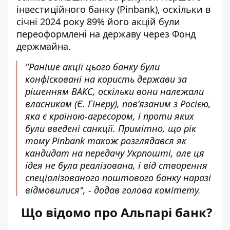
інвестиційного банку (Pinbank), оскільки в
січні 2024 року 89% його акцій були
переоформлені на державу через Фонд
держмайна.
"Раніше акції цього банку були
конфісковані на користь держави за
рішенням ВАКС, оскільки вони належали
власникам (Є. Гінеру), пов’язаним з Росією,
яка є країною-агресором, і проти яких
були введені санкції. Примітно, що рік
тому Pinbank також розглядався як
кандидат на передачу Укрпошті, але ця
ідея не була реалізована, і від створення
спеціалізованого поштового банку наразі
відмовилися", - додав голова комітету.
Що відомо про Альпарі банк?