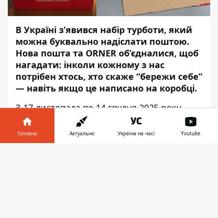
В Україні з’явився набір турботи, який
можна буквально надіслати поштою.
Нова пошта та ORNER об’єдналися, щоб
нагадати: інколи кожному з нас
потрібен хтось, хто скаже “бережи себе”
— навіть якщо це написано на коробці.
З 17 листопада по 14 грудня 2025 року
клієнти Нової пошти можуть виграти
спеціальний сет “Обережно, крихке”,
Головна
Актуально
Україна на часі
Youtube
створений у співпраці з українським
Інформатор у
брендом ORNER. Щотижня
Завантажити
телефоні
👉
розігруватимуть 10 боксів турботи серед
тих, хто отримає від двох посилок.
Кампанія покликана нагадати, що
вразливість — природна частина нашого