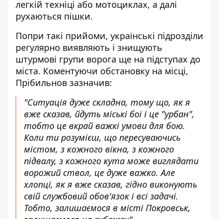
легкій техніці або мотоциклах, а далі
рухаються пішки.
Попри такі прийоми, українські підрозділи
регулярно виявляють і знищують
штурмові групи ворога ще на підступах до
міста. Коментуючи обстановку на місці,
Прібильнов зазначив:
"Ситуація дуже складна, тому що, як я
вже сказав, йдуть міські бої і це "урбан",
тобто це вкрай важкі умови для бою.
Коли ти розумієш, що пересуваючись
містом, з кожного вікна, з кожного
підвалу, з кожного кута може виглядати
ворожий ствол, це дуже важко. Але
хлопці, як я вже сказав, гідно виконують
свій службовий обов'язок і всі задачі.
Тобто, залишаємося в місті Покровськ,