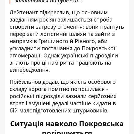
залишаємося на рубежах".
Лейтенант підкреслив, що основним
завданням росіян залишається спроба
створити загрозу оточення: вони прагнуть
перерізати логістичні шляхи та зайти з
напрямків Гришиного й Рівного, аби
ускладнити постачання до Покровської
агломерації. Однак українські підрозділи
знають про ці наміри та працюють на
випередження.
Прібильнов додав, що якість особового
складу ворога помітно погіршилася -
російські підрозділи зазнали серйозних
втрат і змушені дедалі частіше кидати в
бій малопідготовлених штурмовиків.
Ситуація навколо Покровська
погіршується