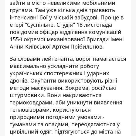
зайти в місто
невеликими мобільними
групами
. Там уже кілька днів тривають
інтенсивні бої у міській забудові. Про це в
етері "Суспільне. Студія" 18 листопада
повідомив офіцер відділення комунікацій
155-ї окремої механізованої бригади імені
Анни Київської Артем Прібильнов.
За словами лейтенанта, ворог намагається
максимально ускладнити роботу
українських спостережних і ударних
дронів. Окупанти використовують різні
методи маскування. Зокрема, російські
штурмовики. Вони накриваються
термоковдрами, аби уникнути виявлення
тепловізорами, користуються
природними погодними умовами -
туманами та опадами, переодягаються у
цивільний одяг. підтягуються до міста на