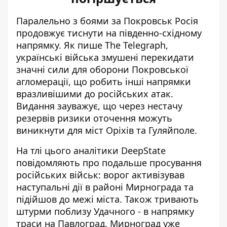
Паралельно з боями за Покровськ Росія
продовжує тиснути на південно-східному
напрямку. Як пише The Telegraph,
українські війська змушені перекидати
значні сили для оборони Покровської
агломерації, що робить інші напрямки
вразливішими до російських атак
.
Видання зауважує, що через нестачу
резервів ризики оточення можуть
виникнути для міст Оріхів та Гуляйполе.
На тлі цього аналітики DeepState
повідомляють про подальше просування
російських військ: ворог активізував
наступальні дії
в районі Мирнограда
та
підійшов до межі міста. Також тривають
штурми поблизу Удачного - в напрямку
траси на Павлоград. Мирноград уже