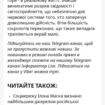
горе - в реальному житті. Інакше
виникатиме розрив свідомості і
світосприйняття, що небезпечно для
нервової системи того, хто заперечує
довколишню дійсність. Втім більшість
соціологів переконані, що таких випадків
трапляється вкрай мало.
Підписуйтесь на наш
Telegram-канал,
щоб
не пропустити важливі новини. За
новинами в режимі онлайн прямо в
месенджері стежте на нашому Telegram-
каналі
Інформатор Live
. Підписатися на
канал у Viber можна
тут
.
ЧИТАЙТЕ ТАКОЖ:
Соцмережу Ілона Маска визнано
найбільшим джерелом російської