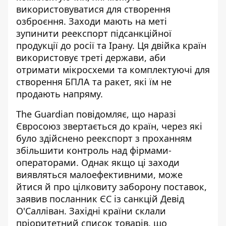
використовуватися для створення
озброєння. Заходи мають на меті
зупинити реекспорт
підсанкційної
продукції
до росії та Ірану. Ця двійка країн
використовує треті держави, аби
отримати мікросхеми та комплектуючі для
створення БПЛА та ракет, які їм не
продають напряму.
The Guardian повідомляє, що наразі
Євросоюз
звертається до країн
, через які
було здійснено реекспорт з проханням
збільшити контроль над фірмами-
операторами. Однак якщо ці заходи
виявляться малоефективними, може
йтися й про цілковиту заборону поставок,
заявив посланник ЄС із санкцій Девід
О'Салліван. Західні країни склали
пріоритетний список товарів, що