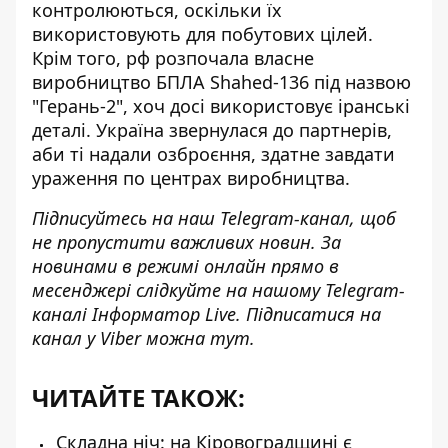
контролюються, оскільки їх
використовують для побутових цілей.
Крім того, рф розпочала власне
виробництво БПЛА Shahed-136 під назвою
"Герань-2", хоч досі використовує іранські
деталі. Україна звернулася до партнерів,
аби ті надали озброєння, здатне завдати
ураження по центрах виробництва.
Підписуйтесь на наш
Telegram-канал
, щоб
не пропустити важливих новин. За
новинами в режимі онлайн прямо в
месенджері слідкуйте на нашому Telegram-
каналі
Інформатор Live
. Підписатися на
канал у Viber можна
тут
.
ЧИТАЙТЕ ТАКОЖ:
Складна ніч: на Кіровоградщині є