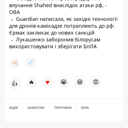
влучання Shahed внаслідок атаки рф, -
ОВА
Guardian написала, як західні технології
для дронів-камікадзе потрапляють до рф:
Єрмак закликає до нових санкцій
Лукашенко заборонив білорусам
використовувати і зберігати БпЛА
♥
🔥
😭
😆
😡
👍
ІНДІЯ
КАЗАХСТАН
ТУРЕЧЧИНА
БПЛА