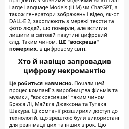
працюють з мовними моделями на кшталт
Large Language Models (LLM) чи
ChatGPT
, а
також генератори зображень і відео, як-от
DALL·E 2
, захоплюють з мережі тексти та
фото людей, що померли, але встигли
лишити в світовій павутині цифровий
слід. Таким чином,
ШІ "воскреша"
померлих,
в цифровому світі.
Хто й навіщо запровадив
цифрову некромантію
Це робиться навмисно.
Почали цей
процес компанії з виробництва фільмів та
музики, "воскресивши" таким чином
Брюса Лі, Майкла Джексона та Тупака
Шакура. Ці компанії розширили доступ до
технологій, що зрештою були використані
для реанімації цих та інших зірок. Цю