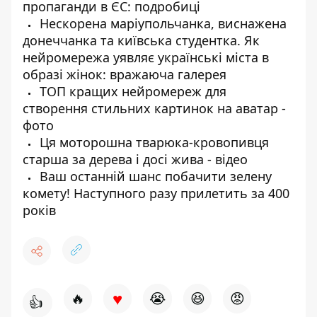
пропаганди в ЄС: подробиці
Нескорена маріупольчанка, виснажена
донеччанка та київська студентка. Як
нейромережа уявляє українські міста в
образі жінок: вражаюча галерея
ТОП кращих нейромереж для
створення стильних картинок на аватар -
фото
Ця моторошна тварюка-кровопивця
старша за дерева і досі жива - відео
Ваш останній шанс побачити зелену
комету! Наступного разу прилетить за 400
років
♥
🔥
😭
😆
😡
👍