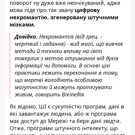
поворот ну дуже вже неочікуваний, адже
мова піде про так звану
цифрову
некромантію, згенеровану штучними
мізками.
Довідка.
Некромантія (від грец. -
мертвий і гадання) - вид магії, що вивчає
методи й техніки впливу на світ
померлих з метою отримання від духів
інформації чи допомоги. В основі цієї
практики лежить переконання в тому,
що мертві володіють особливою
могутністю й можуть протегувати
живим, говорить Вікіпедія.
Як відомо, ШІ є сукупністю програм, дані в
які завантажує людина, або ж програма
має доступ до Мережі
та бере дані звідти
.
Отже, програми штучного інтелекту, що