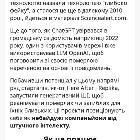
технологію назвали технологією "глибоко
фейку", а сталося це ще в далекому 2010
році, йдеться
в матеріалі
Sciencealert.com.
Ще до того, як ChatGPT увірвався в
громадську свідомість наприкінці 2022
року, один з користувачів мережі вже
використовував
LLM OpenAI
, щоб
поговорити зі своєю померлою
нареченою на основі її повідомлень.
Побачивши потенціал у цьому напрямі
ряд стартапів, як-от Here After і
Replika
,
запустили генеративний ШІ, щоб
реанімувати померлих чи загиблих для
їхніх близьких. Ці проекти позиціонують
себе як
небайдужі компаньйони від
штучного інтелекту.
Як це працює