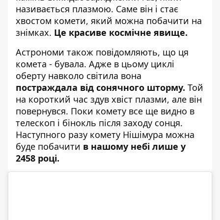
називається плазмою. Саме він і стає
хвостом комети, який можна побачити на
знімках.
Це красиве космічне явище.
Астрономи також повідомляють, що ця
комета - бувала. Адже в цьому циклі
оберту навколо світила вона
постраждала від сонячного шторму.
Той
на короткий час здув хвіст плазми, але він
повернувся. Поки комету все ще видно в
телескоп і бінокль після заходу сонця.
Наступного разу комету Нішімура можна
буде побачити
в нашому небі лише у
2458 році.