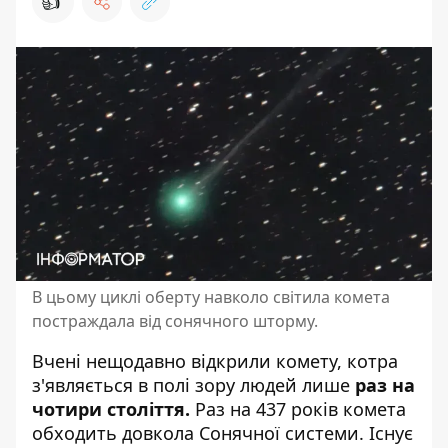
👍
В цьому циклі оберту навколо світила комета
постраждала від сонячного шторму.
Вчені нещодавно відкрили комету, котра
з'являється в полі зору людей лише
раз на
чотири століття.
Раз на 437 років комета
обходить
довкола Сонячної системи
. Існує