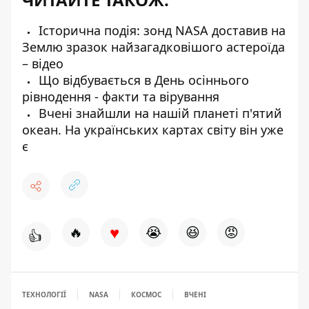
Історична подія: зонд NASA доставив на
Землю зразок найзагадковішого астероїда
– відео
Що відбувається в День осіннього
рівнодення - факти та вірування
Вчені знайшли на нашій планеті п'ятий
океан. На українських картах світу він уже
є
♥
🔥
😭
😆
😡
👍
ТЕХНОЛОГІЇ
NASA
КОСМОС
ВЧЕНІ