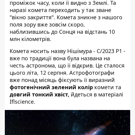
проміжок часу, коли її видно з Землі. Та
наразі комета переходить у так зване
"вікно закриття". Комета зникне з нашого
поля зору вже зовсім скоро,
наблизившись до Сонця на відстань 10
млн кілометрів.
Комета носить назву Нішімура - C/2023 P1 -
вже по традиції вона була названа на
честь астронома, що її відкрив. Це сталося
цього літа, 12 серпня. Астрофотографи
вже понад місяць фіксують її виразний
фотогенічний зелений колір
комети та
довгий тонкий хвіст,
йдеться
в матеріалі
Iflscience.