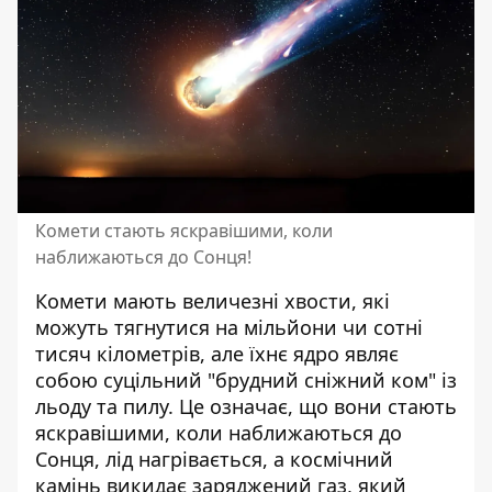
Комети стають яскравішими, коли
наближаються до Сонця!
Комети мають величезні хвости, які
можуть тягнутися на мільйони чи сотні
тисяч кілометрів, але їхнє ядро являє
собою суцільний "брудний сніжний ком" із
льоду та пилу. Це означає, що вони стають
яскравішими, коли наближаються до
Сонця, лід нагрівається, а космічний
камінь викидає заряджений газ, який