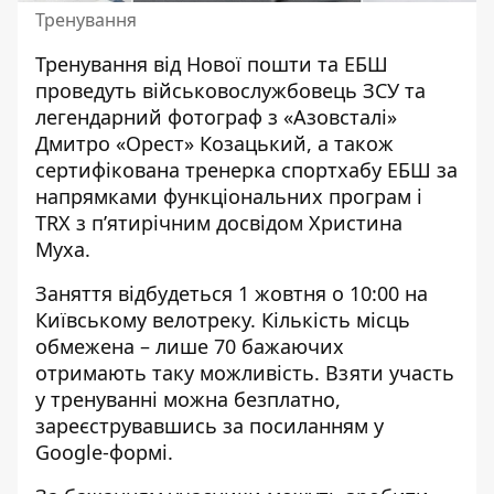
Тренування
Тренування від Нової пошти та ЕБШ
проведуть військовослужбовець ЗСУ та
легендарний
фотограф з «Азовсталі»
Дмитро «Орест» Козацький
, а також
сертифікована
тренерка спортхабу ЕБШ
за
напрямками функціональних програм і
TRX з пʼятирічним досвідом
Христина
Муха
.
Заняття відбудеться 1 жовтня о 10:00 на
Київському велотреку. Кількість місць
обмежена – лише 70 бажаючих
отримають таку можливість. Взяти участь
у тренуванні можна безплатно,
зареєструвавшись за посиланням у
Google-формі
.