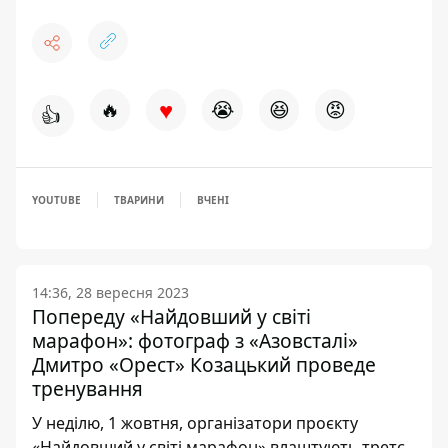
♥
🔥
😭
😆
😡
👍
YOUTUBE
ТВАРИНИ
ВЧЕНІ
14:36, 28 вересня 2023
Попереду «Найдовший у світі
марафон»: фотограф з «Азовсталі»
Дмитро «Орест» Козацький проведе
тренування
У неділю, 1 жовтня, організатори проєкту
«Найдовший у світі марафон» влаштують третє