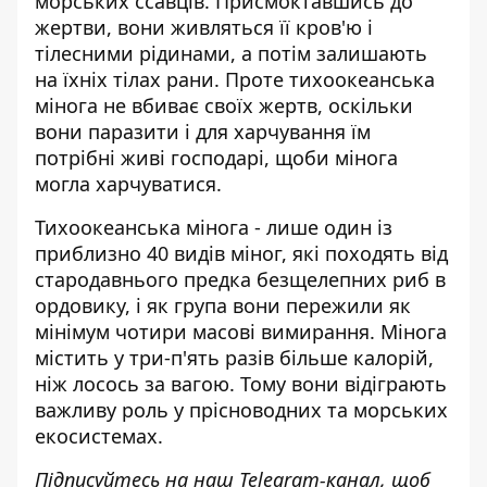
морських ссавців. Присмоктавшись до
жертви, вони живляться її кров'ю і
тілесними рідинами, а потім залишають
на їхніх тілах рани. Проте тихоокеанська
мінога не вбиває своїх жертв, оскільки
вони паразити і для харчування їм
потрібні живі господарі, щоби мінога
могла харчуватися.
Тихоокеанська мінога - лише один із
приблизно 40 видів міног, які походять від
стародавнього предка безщелепних риб в
ордовику, і як група вони пережили як
мінімум чотири масові вимирання. Мінога
містить у три-п'ять разів більше калорій,
ніж лосось за вагою. Тому вони відіграють
важливу роль у прісноводних та морських
екосистемах.
Підписуйтесь на наш
Telegram-канал
, щоб