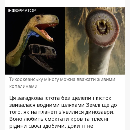
Тихоокеанську міногу можна вважати живими
копалинами
Ця
загадкова істота без щелепи і кісток
звивалася водними шляхами Землі ще до
того, як на планеті з'явилися динозаври.
Воно любить смоктати кров та тілесні
рідини своєї здобичи, доки ті не