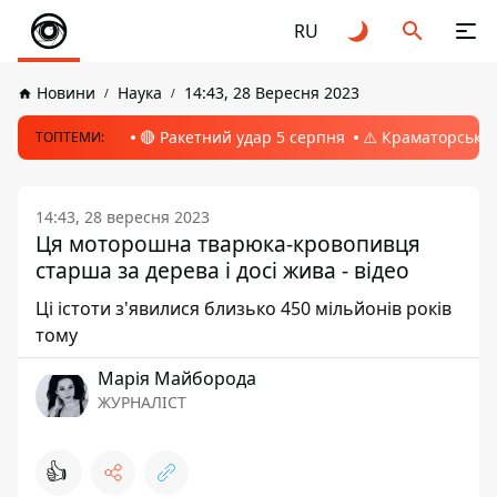
RU
Новини
Наука
14:43, 28 Вересня 2023
🔴 Ракетний удар 5 серпня
⚠️ Краматорськ, 
ТОПТЕМИ:
14:43, 28 вересня 2023
Ця моторошна тварюка-кровопивця
старша за дерева і досі жива - відео
Ці істоти з'явилися близько 450 мільйонів років
тому
Марія Майборода
ЖУРНАЛІСТ
👍