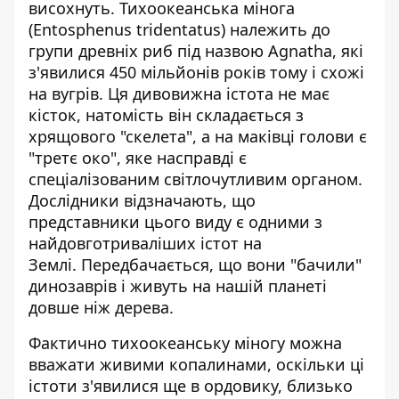
висохнуть. Тихоокеанська мінога
(Entosphenus tridentatus)
належить до
групи древніх риб
під назвою Agnatha, які
з'явилися 450 мільйонів років тому і схожі
на вугрів. Ця дивовижна істота не має
кісток, натомість він складається з
хрящового "скелета", а на маківці голови є
"третє око", яке насправді є
спеціалізованим світлочутливим органом.
Дослідники відзначають, що
представники цього виду є одними з
найдовготриваліших істот на
Землі. Передбачається, що вони "бачили"
динозаврів і живуть на нашій планеті
довше ніж дерева.
Фактично тихоокеанську міногу можна
вважати живими копалинами, оскільки ці
істоти з'явилися ще в ордовику, близько