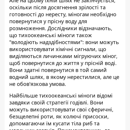
Але на цьому їхній шлях не закінчується,
оскільки після досягнення зрілості та
готовності до нересту, міногам необхідно
повернутися у прісну воду для
розмноження. Дослідники відзначають,
що тихоокеанські міноги також
"володіють надздібностями": вони можуть
використовувати хімічні сигнали, що
виділяються личинками мігруючих міног,
щоб повернутися до життя у прісній воді.
Вони здатні повернутися в той самий
водний шлях, в якому нерестилися, але це
не обов'язкова умова.
Найбільше тихоокеанські міноги відомі
завдяки своїй стратегії годівлі. Вони
можуть використовувати свої сферичні,
безщелепні роти, як колючі присоски,
допомагаючи їм кусати тіла риб та