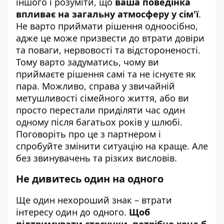
іншого і розуміти, що
ваша поведінка
впливає на загальну атмосферу у сім'ї
.
Не варто приймати рішення одноосібно,
адже це може призвести до втрати довіри
та поваги, нервовості та відстороненості.
Тому варто задуматись, чому ви
приймаєте рішення самі та не існуєте як
пара. Можливо, справа у звичайній
метушливості сімейного життя, або ви
просто перестали приділяти час один
одному після багатьох років у шлюбі.
Поговоріть про це з партнером і
спробуйте змінити ситуацію на краще. Але
без звинувачень та різких висловів.
Не дивитесь один на одного
Ще один нехороший знак – втрати
інтересу один до одного.
Щоб
підтримувати стосунки, потрібно хоча б