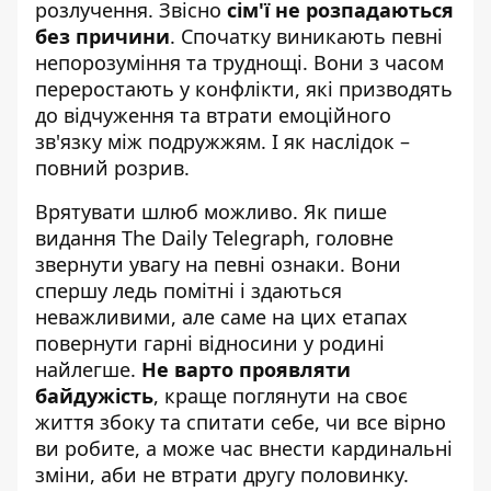
розлучення
. Звісно
сім'ї не розпадаються
без причини
. Спочатку виникають певні
непорозуміння та труднощі. Вони з часом
переростають у конфлікти, які призводять
до відчуження та втрати емоційного
зв'язку між подружжям. І як наслідок –
повний розрив.
Врятувати шлюб можливо. Як пише
видання The Daily Telegraph
, головне
звернути увагу на певні ознаки. Вони
спершу ледь помітні і здаються
неважливими, але саме на цих етапах
повернути гарні відносини у родині
найлегше.
Не варто проявляти
байдужість
, краще поглянути на своє
життя збоку та спитати себе, чи все вірно
ви робите, а може час внести кардинальні
зміни, аби не втрати другу половинку.