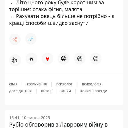
Літо цього року буде коротшим за
торішнє: отака фігня, малята
Рахувати овець більше не потрібно - є
кращі способи швидко заснути
♥
🔥
😭
😆
😡
👍
СІМ'Я
РОЗЛУЧЕННЯ
ПСИХОЛОГ
ПСИХОЛОГІЯ
ДОСЛІДЖЕННЯ
ШЛЮБ
ЖІНКИ
КОРИСНІ ПОРАДИ
16:41, 10 липня 2025
Рубіо обговорив з Лавровим війну в