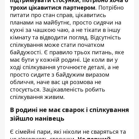
трохи цікавитися партнером
. Потрібно
питати про стан справ, цікавитись
планами на майбутнє, просто сидячи на
кухні за чашкою чаю, а не тікати в іншу
кімнату та відводити погляд. Відсутність
спілкування може стати початком
байдужості. Є правило трьох питань, яке
має бути у кожній родині. Це коли ви у
ході спілкування уточнюєте деталі, а не
просто сидите з байдужим виразом
обличчя, наче вас ця розмова не
стосується. Зацікавленість робить
спілкування живим.
В родині не має сварок і спілкування
зійшло нанівець
Є сімейні пари, які ніколи не сваряться та
не з'ясовують стосунки.
На перший