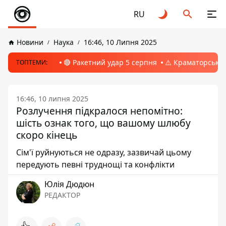
RU
Новини
Наука
16:46, 10 Липня 2025
🔴 Ракетний удар 5 серпня
⚠️ Краматорськ, 
ТОПТЕМИ:
16:46, 10 липня 2025
Розлучення підкралося непомітно:
шість ознак того, що вашому шлюбу
скоро кінець
Сім'ї руйнуються не одразу, зазвичай цьому
передують певні труднощі та конфлікти
Юлія Дюдюн
РЕДАКТОР