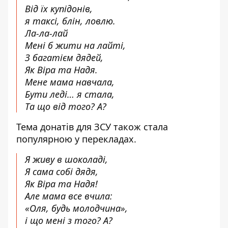
Від їх купідонів,
я таксі, блін, ловлю.
Ла-ла-лай
Мені б жити на лайті,
З багатієм дядей,
Як Віра та Надя.
Мене мама навчала,
Бути леді… я стала,
Та що від того? А?
Тема донатів для ЗСУ також стала
популярною у перекладах.
Я живу в шоколаді,
Я сама собі дядя,
Як Віра та Надя!
Але мама все вчила:
«Оля, будь молодчина»,
і що мені з того? А?