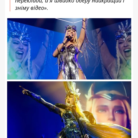
переклади, а я швидко оберу найкращий і
зніму відео».