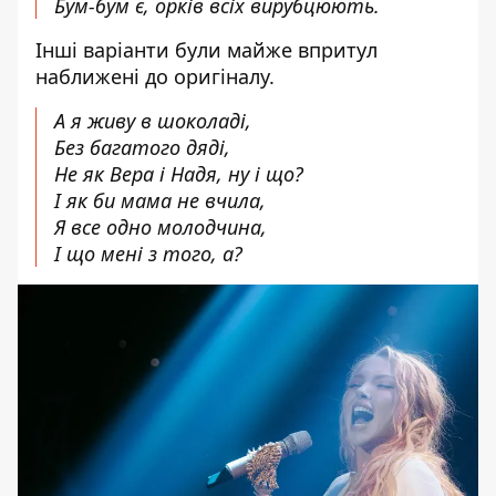
Бум-бум є, орків всіх вирубцюють.
Інші варіанти були майже впритул
наближені до оригіналу.
А я живу в шоколаді,
Без багатого дяді,
Не як Вера і Надя, ну і що?
І як би мама не вчила,
Я все одно молодчина,
І що мені з того, а?