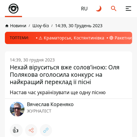
RU
Новини
Шоу-біз
14:39, 30 Грудень 2023
⚠️ Краматорськ, Костянтинівка
🔴 Ракетний 
ТОПТЕМИ:
14:39, 30 грудня 2023
Нехай віруситься вже солов'їною: Оля
Полякова оголосила конкурс на
найкращий переклад її пісні
Настав час українізувати ще одну пісню
Вячеслав Кореняко
ЖУРНАЛІСТ
👍