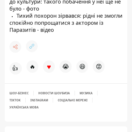
до культури: такого побачення у неї ще не
було - фото
Тихий похорон зірвався: рідні не змогли
спокійно попрощатися з актором із
Паразитів - відео
♥
🔥
😭
😆
😡
👍
ШОУ-БІЗНЕС
НОВОСТИ ШОУБИЗА
МУЗИКА
TIKTOK
INSTAGRAM
СОЦІАЛЬНІ МЕРЕЖІ
УКРАЇНСЬКА МОВА