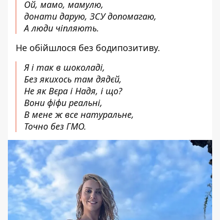
Ой, мамо, мамулю,
донати дарую, ЗСУ допомагаю,
А люди чіпляють.
Не обійшлося без бодипозитиву.
Я і так в шоколаді,
Без якихось там дядєй,
Не як Вєра і Надя, і що?
Вони фіфи реальні,
В мене ж все натуральне,
Точно без ГМО.