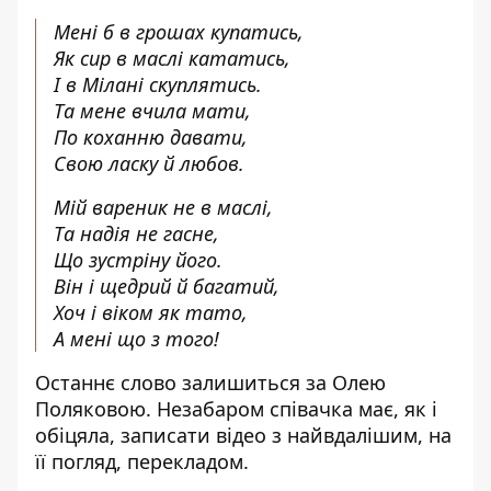
Мені б в грошах купатись,
Як сир в маслі кататись,
І в Мілані скуплятись.
Та мене вчила мати,
По коханню давати,
Свою ласку й любов.
Мій вареник не в маслі,
Та надія не гасне,
Що зустріну його.
Він і щедрий й багатий,
Хоч і віком як тато,
А мені що з того!
Останнє слово залишиться за Олею
Поляковою. Незабаром співачка має, як і
обіцяла, записати відео з найвдалішим, на
її погляд, перекладом.