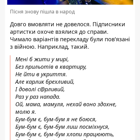
Пісня знову пішла в народ
Довго вмовляти не довелося. Підписники
артистки охоче взялися до справи.
Чимало варіантів перекладу були пов'язані
з війною. Наприклад, такий.
Мені б жити у мирі,
Без прильотів в квартиру,
Не йти в укриття.
Але карлик брехливий,
І доволі с@рливий,
Раз у раз напада.
Ой, мама, мамуля, нехай воно здохне,
молю я.
Бум-бум є, бум-бум я не боюся,
Бум-бум є, бум-бум лиш посміхнуся,
Бум-бум є, бум-бум хлопи працюють,