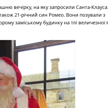
ню вечірку, на яку запросили Санта-Клауса
також 21-річний син Ромео. Вони позували з
орому заміському будинку на тлі величезної 