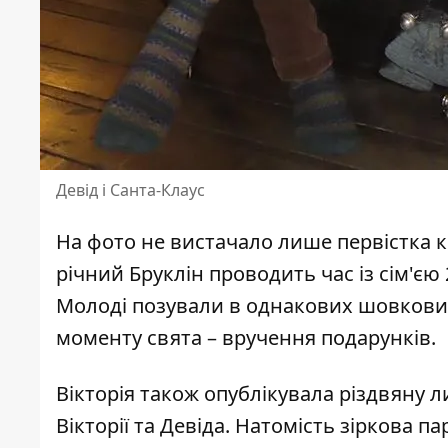
Девід і Санта-Клаус
На фото не вистачало лише первістка кол
річний
Бруклін
проводить час із сім'єю
Молоді позували в однакових шовкових
моменту свята – вручення подарунків.
Вікторія
також опублікувала різдвяну ли
Вікторії та Девіда. Натомість зіркова п