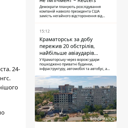
не імпічмент – Reuters
Демократи планують розслідування
компаній навколо президента США
замість негайного відсторонення від
посади.
15:12
Краматорськ за добу
пережив 20 обстрілів,
найбільше авіаударів
КАБ-250
У Краматорську через ворожі удари
пошкоджено приватні будинки,
та. 24-
інфраструктуру, автомобілі та автобус, а
загалом за добу на Донеччині загинула
нгс.
одна людина і ще 15 отримали поранення
нішого
ло