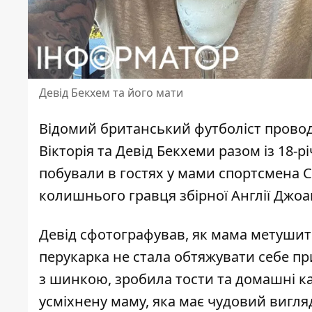
Девід Бекхем та його мати
Відомий британський футболіст проводи
Вікторія та Девід Бекхеми разом із 18
побували в гостях у мами спортсмена 
колишнього гравця збірної Англії Джоа
Девід
сфотографував, як мама метушить
перукарка не стала обтяжувати себе п
з шинкою, зробила тости та домашні ка
усміхнену маму, яка має чудовий вигля