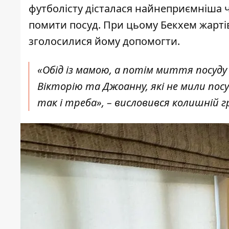
футболісту дісталася найнеприємніша 
помити посуд
. При цьому Бекхем жартів
зголосилися йому допомогти.
«Обід із мамою, а потім миття посуду 
Вікторію та Джоанну, які не мили посуд
так і треба», – висловився колишній 