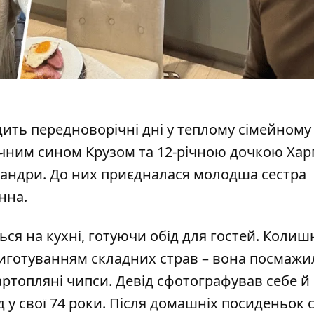
ть передноворічні дні у теплому сімейному 
-річним сином Крузом та 12-річною дочкою Хар
Сандри. До них
приєдналася
молодша сестра
нна.
ся на кухні, готуючи обід для гостей. Колиш
риготуванням складних страв – вона посмажи
ртопляні чипси. Девід сфотографував себе й
д у свої 74 роки. Після домашніх посиденьок 