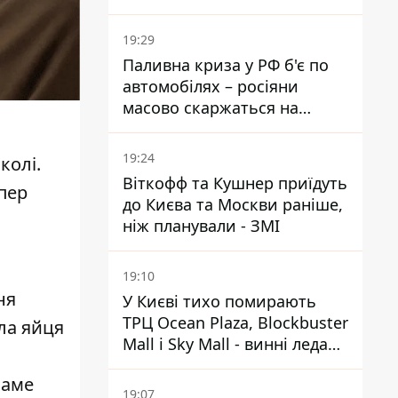
Міноборони країни
19:29
Паливна криза у РФ б'є по
автомобілях – росіяни
масово скаржаться на
поломки через неякісний
бензин
19:24
колі.
Віткофф та Кушнер приїдуть
пер
до Києва та Москви раніше,
ніж планували - ЗМІ
19:10
ня
У Києві тихо помирають
ТРЦ Ocean Plaza, Blockbuster
ла яйця
Mall і Sky Mall - винні ледачі
менеджери й канібалізм
саме
19:07