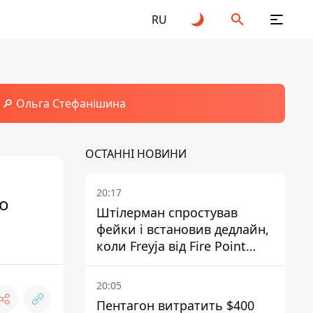
RU
🔎 Ольга Стефанішина
ОСТАННІ НОВИНИ
20:17
то
Штілерман спростував
фейки і встановив дедлайн,
коли Freyja від Fire Point
повноцінно запрацює проти
балістики
20:05
Пентагон витратить $400