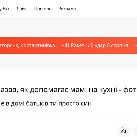
-Біз
Лайт
Про нас
Реклама
аторськ, Костянтинівка
🔴 Ракетний удар 5 серпня
зав, як допомагає мамі на кухні - фо
е в домі батьків ти просто син
👍