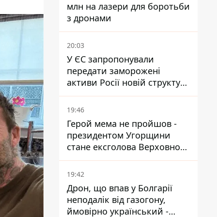
млн на лазери для боротьби
з дронами
20:03
У ЄС запропонували
передати заморожені
активи Росії новій структурі
блоку
19:46
Герой мема не пройшов -
президентом Угорщини
стане ексголова Верховного
Суду, якого критикував
Орбан
19:42
Дрон, що впав у Болгарії
неподалік від газогону,
ймовірно український -