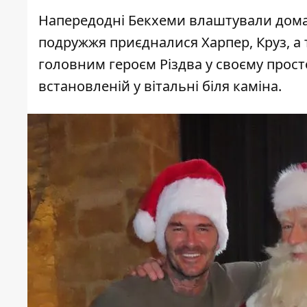
Напередодні Бекхеми влаштували домаш
подружжя приєдналися Харпер, Круз, а 
головним героєм Різдва у своєму прост
встановленій у вітальні біля каміна.