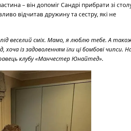
частина –
він допоміг Сандрі прибрати зі стол
ливо відчитав дружину та сестру, які не
під веселий сміх. Мамо, я люблю тебе. А тако
, хоча із задоволенням їли ці бомбові чипси. 
гравець клубу «Манчестер Юнайтед».