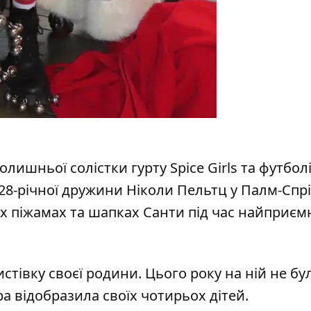
ишньої солістки гурту Spice Girls та футболіс
 28-річної дружини
Ніколи Пельтц
у Палм-Спрі
 піжамах та шапках Санти під час найприєм
стівку своєї родини. Цього року на ній не бу
ара відобразила своїх чотирьох дітей.