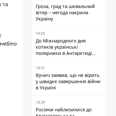
у та
Гроза, град та шквальний
вітер – негода накрила
Україну
19:05
ж
До Міжнародного дня
Начебто
котиків українські
полярники в Антарктиді
показали своїх
18:51
Вучич заявив, що не вірить
у швидке завершення війни
в Україні
18:39
Росіяни наблизилися до
Краматорська та