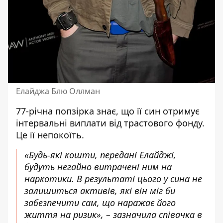
Елайджа Блю Оллман
77-річна попзірка знає, що її син отримує
інтервальні виплати від трастового фонду.
Це її непокоїть.
«Будь-які кошти, передані Елайджі,
будуть негайно витрачені ним на
наркотики. В результаті цього у сина не
залишиться активів, які він міг би
забезпечити сам, що наражає його
життя на ризик», – зазначила співачка в