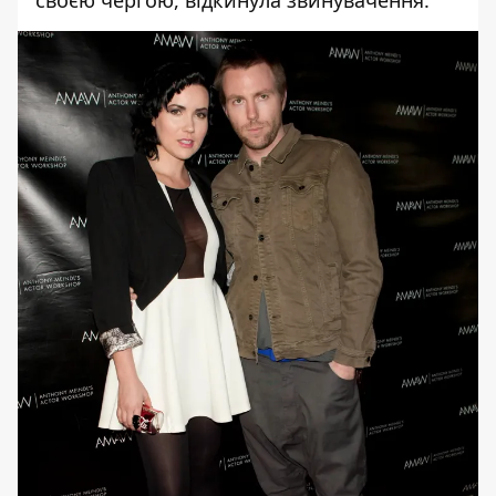
своєю чергою, відкинула звинувачення.