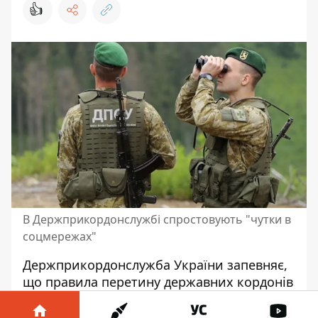
👍
В Держприкордонслужбі спростовують "чутки в
соцмережах"
Держприкордонслужба України запевняє,
що правила перетину державних кордонів
для людей з інвалідністю третьої групи не
змінювалися.
Всі новини про це
є лише