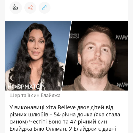
👍
Шер та її син Елайджа
У виконавиці хіта Believe двоє дітей від
різних шлюбів – 54-річна дочка (яка стала
сином) Честіті Боно та 47-річний син
Елайджа Блю Оллман. У Елайджи є давні