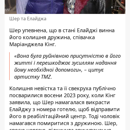
Шер та Елайджа
Шер упевнена, що в стані Елайджі винна
його колишня дружина, співачка
Маріанджела Кінг.
«Вона була руйнівною присутністю в його
житті і перешкоджає зусиллям надання
йому необхідної допомоги», –
цитує
артистку TMZ
.
Колишня невістка та її свекруха публічно
посварилися восени 2023 року, коли Кінг
заявила, що Шер намагалася викрасти
Елайджу з номера готелю, щоб відправити
його в реабілітаційний центр. Тоді чоловік
намагався помиритися з дружиною. Шер,