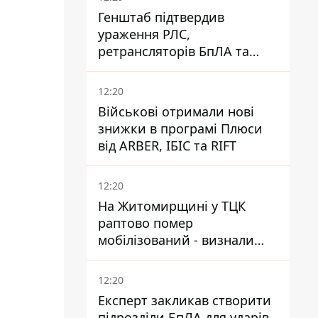
Генштаб підтвердив
ураження РЛС,
ретрансляторів БпЛА та
інших військових об'єктів
РФ у Криму й на півдні
12:20
Військові отримали нові
знижки в програмі Плюси
від ARBER, ІБІС та RIFT
12:20
На Житомирщині у ТЦК
раптово помер
мобілізований - визнали
придатним і одразу ж
зупинилося серце
12:20
Експерт закликав створити
підрозділи БпЛА для ударів