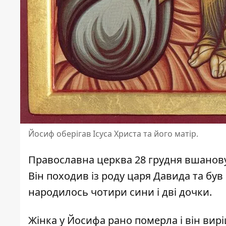
Йосиф оберігав Ісуса Христа та його матір.
Православна церква 28 грудня вшанов
Він походив із роду царя Давида та б
народилось чотири сини і дві дочки.
Жінка у Йосифа рано померла і він вир