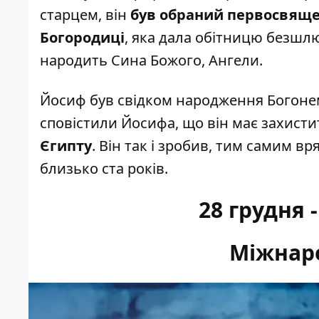
старцем, він
був обраний первосвяще
Богородиці
, яка дала обітницю безшлю
народить Сина Божого, Ангели.
Йосиф був свідком народження Богонем
сповістили Йосифа, що він має захистит
Єгипту
. Він так і зробив, тим самим вр
близько ста років.
28 грудня 
Міжнар