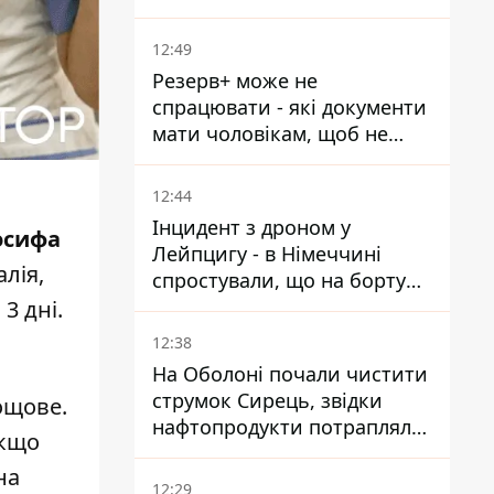
смерті у вʼязниці, де його
катували та робили інʼєкції
12:49
Резерв+ може не
спрацювати - які документи
мати чоловікам, щоб не
потрапити до ТЦК
12:44
Інцидент з дроном у
осифа
Лейпцигу - в Німеччині
лія,
спростували, що на борту
українського літака були
3 дні.
зброя та боєприпаси
12:38
На Оболоні почали чистити
струмок Сирець, звідки
ощове.
нафтопродукти потрапляли
Якщо
до озер
на
12:29