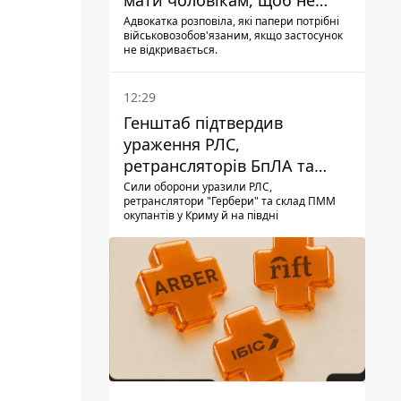
мати чоловікам, щоб не
потрапити до ТЦК
Адвокатка розповіла, які папери потрібні
військовозобов'язаним, якщо застосунок
не відкривається.
12:29
Генштаб підтвердив
ураження РЛС,
ретрансляторів БпЛА та
інших військових об'єктів
Сили оборони уразили РЛС,
ретранслятори "Гербери" та склад ПММ
РФ у Криму й на півдні
окупантів у Криму й на півдні