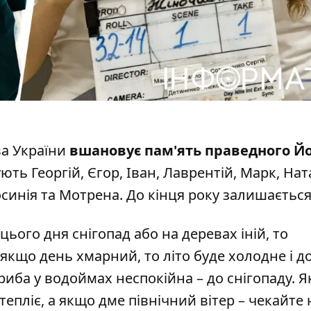
а України
вшановує пам'ять праведного Й
ть Георгій, Єгор, Іван, Лаврентій, Марк, Ната
осинія та Мотрена. До кінця року залишається 
ього дня снігопад або на деревах іній, то
 якщо день хмарний, то літо буде холодне і д
риба у водоймах неспокійна – до снігопаду. 
тепліє, а якщо дме північний вітер – чекайте 