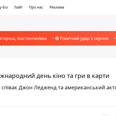
-Біз
Лайт
Про нас
Реклама
аторськ, Костянтинівка
🔴 Ракетний удар 5 серпня
Міжнародний день кіно та гри в карти
 співак Джон Ледженд та американський акт