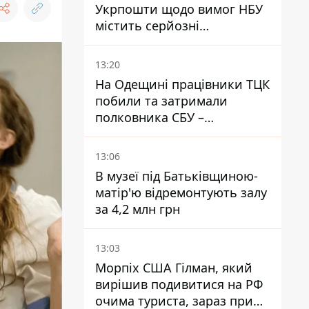
Укрпошти щодо вимог НБУ
містить серйозні
нестиковки – депутатка
Ольга Василевська-Смаглюк
13:20
На Одещині працівники ТЦК
побили та затримали
полковника СБУ –
військовий
13:06
В музеї під Батьківщиною-
матір'ю відремонтують залу
за 4,2 млн грн
13:03
Морпіх США Гілман, який
вирішив подивитися на РФ
очима туриста, зараз при