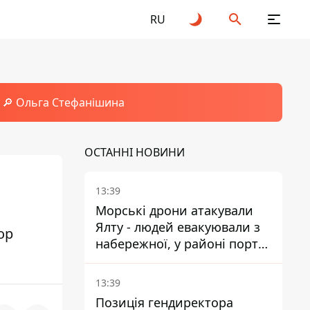
RU
🔎 Ольга Стефанішина
ОСТАННІ НОВИНИ
13:39
Морські дрони атакували
Ялту - людей евакуювали з
ор
набережної, у районі порту
повідомляють про пожежу
13:39
Позиція гендиректора