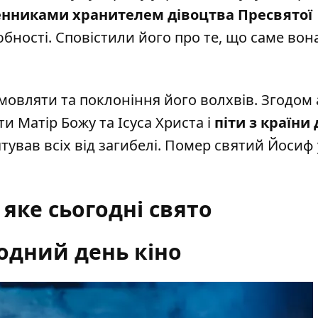
нниками хранителем дівоцтва Пресвятої
бності. Сповістили його про те, що саме вон
овляти та поклоніння його волхвів. Згодом
и Матір Божу та Ісуса Христа і
піти з країни 
ятував всіх від загибелі. Помер святий Йосиф у
- яке сьогодні свято
одний день кіно