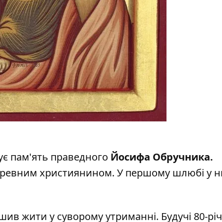
ує пам'ять праведного
Йосифа Обручника.
ув ревним християнином. У першому шлюбі у н
ішив жити у суворому утриманні. Будучі 80-рі