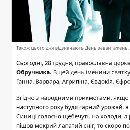
Також цього дня відзначають День завантажень.
Сьогодні, 28 грудня,
православна церкв
Обручника.
В цей день іменини святкую
Ганна, Варвара, Агрипіна, Євдокія, Єфр
Згідно з народними прикметами, якщо ц
наступного року буде гарний урожай, а
Синиці голосно щебечуть на холоди, а 
пішов мокрий лапатий сніг, то скоро по