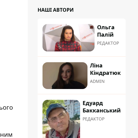
НАШІ АВТОРИ
Ольга
Палій
РЕДАКТОР
Ліна
Кіндратюк
ADMIN
Едуард
ього
Бакканський
РЕДАКТОР
чним