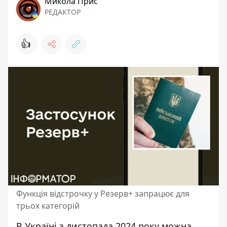
Микола Прис
РЕДАКТОР
👍
Функція відстрочку у Резерв+ запрацює для
трьох категорій
В Україні з листопада 2024 року можна