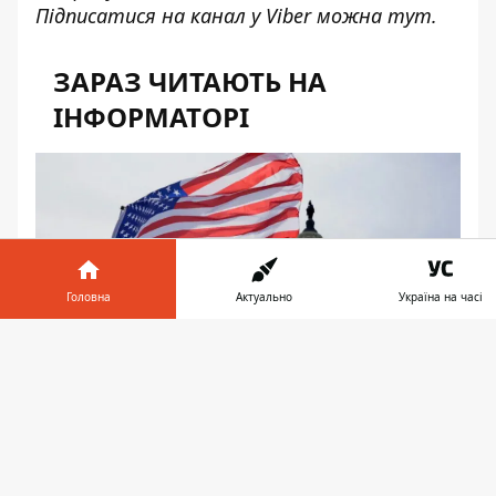
Підписатися на канал у Viber можна
тут
.
ЗАРАЗ ЧИТАЮТЬ НА
ІНФОРМАТОРІ
Головна
Актуально
Україна на часі
Інформатор у
Завантажити
телефоні
👉
20:27
Сенат США схвалив законопроєкт
про "пекельні санкції" проти Росії та