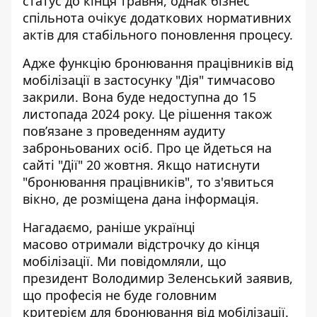
статус до кінця травня, однак бізнес
спільнота очікує додаткових нормативних
актів для стабільного поновлення процесу.
Адже функцію
бронювання працівників від
мобілізації
в застосунку "Дія" тимчасово
закрили. Вона буде недоступна до 15
листопада 2024 року. Це рішення також
пов’язане з проведенням аудиту
заброньованих осіб. Про це йдеться на
сайті "Дії" 20 жовтня. Якщо
натиснути
"бронювання працівників"
, то з'явиться
вікно, де розміщена дана інформація.
Нагадаємо, раніше українці
масово
отримали відстрочку до кінця
мобілізації
. Ми повідомляли, що
президент Володимир Зеленський заявив,
що
професія не буде головним
критерієм
для бронювання від мобілізації.