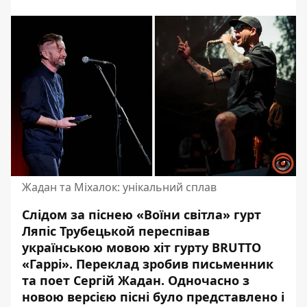
Жадан та Міхалок: унікальний сплав
Слідом за піснею «Воїни світла» гурт
Ляпіс Трубецькой переспівав
українською мовою хіт гурту BRUTTO
«Гаррі». Переклад зробив
письменник
та поет Сергій Жадан.
Одночасно з
новою версією пісні було представлено і