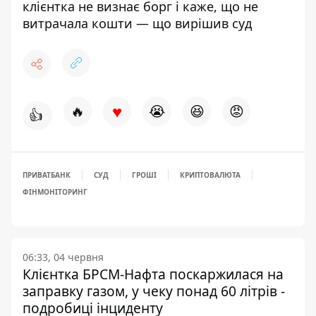
клієнтка не визнає борг і каже, що не
витрачала кошти — що вирішив суд
♥
🔥
😭
😆
😡
👍
ПРИВАТБАНК
СУД
ГРОШІ
КРИПТОВАЛЮТА
ФІНМОНІТОРИНГ
06:33, 04 червня
Клієнтка БРСМ-Нафта поскаржилася на
заправку газом, у чеку понад 60 літрів -
подробиці інциденту