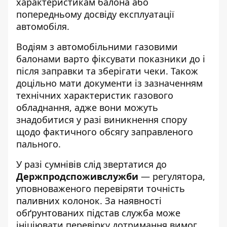
характеристикам балона або
попередньому досвіду експлуатації
автомобіля.
Водіям з автомобільними газовими
балонами варто фіксувати показники до і
після заправки та зберігати чеки. Також
доцільно мати документи із зазначенням
технічних характеристик газового
обладнання, адже вони можуть
знадобитися у разі виникнення спору
щодо фактичного обсягу заправленого
пального.
У разі сумнівів слід звертатися до
Держпродспоживслужби
— регулятора,
уповноваженого перевіряти точність
паливних колонок. За наявності
обґрунтованих підстав служба може
ініціювати перевірку дотримання вимог