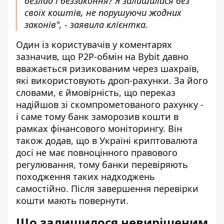
безлад і беззаконня? Я залишилася без
своїх коштів, не порушуючи жодних
законів", - заявила клієнтка.
Один із користувачів у коментарях
зазначив, що P2P-обмін на Bybit давно
вважається ризикованим через шахраїв,
які використовують дроп-рахунки. За його
словами, є ймовірність, що переказ
надійшов зі скомпрометованого рахунку -
і саме тому банк заморозив кошти в
рамках фінансового моніторингу. Він
також додав, що в Україні криптовалюта
досі не має повноцінного правового
регулювання, тому банки перевіряють
походження таких надходжень
самостійно. Після завершення перевірки
кошти мають повернути.
Що залишилося невирішеним