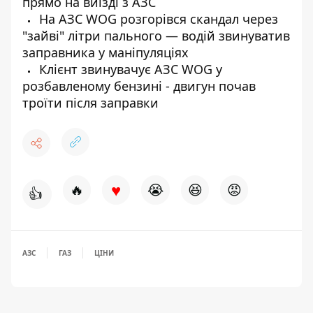
прямо на виїзді з АЗС
На АЗС WOG розгорівся скандал через
"зайві" літри пального — водій звинуватив
заправника у маніпуляціях
Клієнт звинувачує АЗС WOG у
розбавленому бензині - двигун почав
троїти після заправки
♥
🔥
😭
😆
😡
👍
АЗС
ГАЗ
ЦІНИ