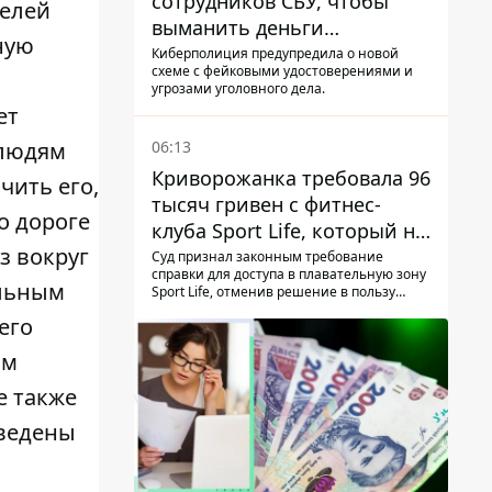
сотрудников СБУ, чтобы
целей
выманить деньги
ную
украинцев
Киберполиция предупредила о новой
схеме с фейковыми удостоверениями и
я
угрозами уголовного дела.
ет
06:13
 людям
Криворожанка требовала 96
чить его,
тысяч гривен с фитнес-
о дороге
клуба Sport Life, который не
з вокруг
пускал ее в бассейн без
Суд признал законным требование
справки для доступа в плавательную зону
медицинской справки –
ельным
Sport Life, отменив решение в пользу
решение суда
клиентки
его
им
e также
ведены