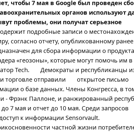
т, чтобы 7 мая в Google был проведен сб
равоохранительных органов используют д
ывут проблемы, они получат серьезное
 содержит подробные записи о местонахожде
у, согласно отчету, опубликованному ранее
едназначен для сбора информации о продукта
дера «геозоны», которые могут помочь им в
тор Tech
.
Демократы и республиканцы и
 и торговле отправили
открытое письмо
ции о базе данных. Члены Конгресса, в то
си - Фрэнк Паллоне, и ранжированный респу
 до 7 мая и отчет до 10 мая. Среди запросов
доступ к информации Sensorvault.
рикосновенности частной жизни потребител