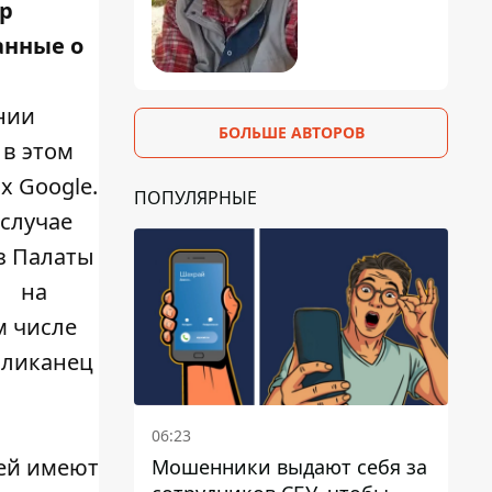
ор
анные о
нии
БОЛЬШЕ АВТОРОВ
 в этом
х Google.
ПОПУЛЯРНЫЕ
 случае
з Палаты
на
м числе
бликанец
06:23
ей имеют
Мошенники выдают себя за