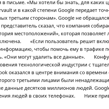
я в письме. «Мы хотели бы знать, для каких 
vault и в какой степени Google передает точ
ых третьим сторонам». Google не обращалс
 представитель сказал, что компания собира
тория местоположений», которая позволяет
тключена.
«Если пользователь решит вклю
информацию, чтобы помочь ему в трафике п
ь. «Они могут удалить все данные».
Конфу
новения технологической индустрии с тщат
ook оказался в центре внимания со времени 
е которого третьими лицами были ненадлежащ
е данные десятков миллионов людей. Googl
ния людей в своих телефонах.
Ниже при