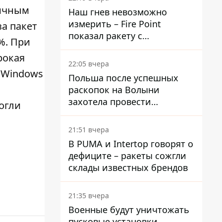
гичным
Наш гнев невозможно
измерить – Fire Point
за пакет
показал ракету с
%. При
загадочной отметкой 723
рокая
22:05 вчера
 Windows
Польша после успешных
раскопок на Волыни
захотела провести
огли
эксгумацию в новых местах
21:51 вчера
В PUMA и Intertop говорят о
дефиците – ракеты сожгли
склады известных брендов
21:35 вчера
Военные будут уничтожать
пусковые установки