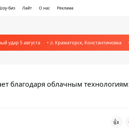
Шоу-биз
Лайт
О нас
Реклама
ный удар 5 августа
⚠️ Краматорск, Константиновка
ает благодаря облачным технологиям
👍