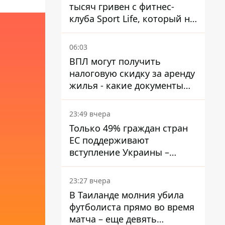
тысяч гривен с фитнес-
клуба Sport Life, который не
пускал ее в бассейн без
медицинской справки –
06:03
решение суда
ВПЛ могут получить
налоговую скидку за аренду
жилья - какие документы
подать
23:49 вчера
Только 49% граждан стран
ЕС поддерживают
вступление Украины –
результаты опроса
23:27 вчера
В Таиланде молния убила
футболиста прямо во время
матча – еще девять