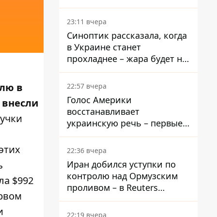
пострадали
23:11 вчера
Синоптик рассказала, когда
в Украине станет
прохладнее – жара будет не
долго
олю в
22:57 вчера
Голос Америки
 внесли
восстанавливает
ручки
украинскую речь – первые
эфиры ожидаются на
следующей неделе
этих
22:36 вчера
Иран добился уступки по
ь
контролю над Ормузским
ла $992
проливом – в Reuters
рвом
раскрыли детали
и
22:19 вчера