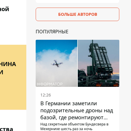
ной
БОЛЬШЕ АВТОРОВ
ПОПУЛЯРНЫЕ
АНИНА
И
12:26
В Германии заметили
подозрительные дроны над
базой, где ремонтируют
Patriot - СМИ
Над секретным объектом Бундесвера в
ства
Мехернихе шесть раз за ночь