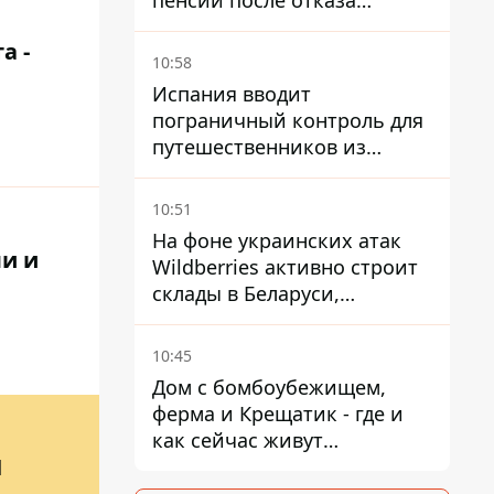
пенсии после отказа
Пенсионного фонда
а -
10:58
Испания вводит
пограничный контроль для
путешественников из
Италии из-за
миграционного конфликта
10:51
На фоне украинских атак
ми и
Wildberries активно строит
склады в Беларуси,
Казахстане, Узбекистане
10:45
Дом с бомбоубежищем,
ферма и Крещатик - где и
как сейчас живут
Й
украинские знаменитости