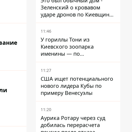
Это был обычный дом -
Зеленский о кровавом
ударе дронов по Киевщине,
где погибли дедушка,
бабушка и их малолетний
11:46
внук
У гориллы Тони из
ование
Киевского зоопарка
именины — по
человеческим меркам ему
уже больше 90 лет
11:27
США ищет потенциального
нового лидера Кубы по
шли
примеру Венесуэлы
11:20
Аурика Ротару через суд
добилась перерасчета