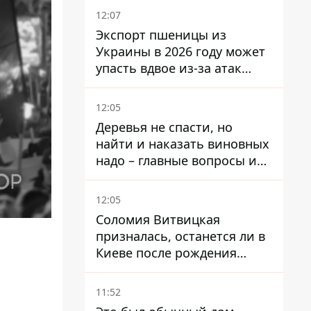
12:07
Экспорт пшеницы из
Украины в 2026 году может
упасть вдвое из-за атак
россиян по портам
12:05
Деревья не спасти, но
найти и наказать виновных
надо – главные вопросы и
выводы из конфликта на
Теремках
12:05
Соломия Витвицкая
призналась, останется ли в
Киеве после рождения
ребенка
11:52