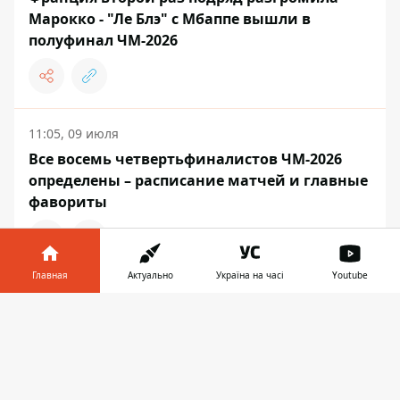
Марокко - "Ле Блэ" с Мбаппе вышли в
полуфинал ЧМ-2026
11:05, 09 июля
Все восемь четвертьфиналистов ЧМ-2026
определены – расписание матчей и главные
фавориты
Главная
Актуально
Україна на часі
Youtube
17:08, 08 июля
Информатор в
Итоги 1/8 финала ЧМ-2026 – слезы Роналду и
Скачать
телефоне
👉
Неймара, рекорды Месси и скандал с
Трампом.