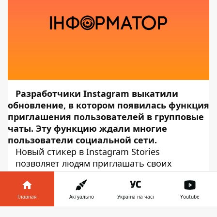
Разработчики Instagram выкатили
обновление, в котором появилась функция
приглашения пользователей в групповые
чаты. Эту функцию ждали многие
пользователи социальной сети.
Новый стикер в Instagram Stories
позволяет людям приглашать своих
подписчиков присоединиться к новому
групповому чату, а затем дает
возможность авторам выбрать, кого
Главная
Актуально
Україна на часі
Youtube
добавлять в чат. Об этом сообщает
Информатор в