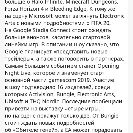
больше о Halo Infinite, Minecraft Dungeons,
Forza Horizon 4 и Bleeding Edge. К тому же
на сцену Microsoft может заглянуть Electronic
Arts с новыми подробностями о FIFA 20.
На Google Stadia Connect стоит ожидать
больше анонсов, касательно стартовой
линейки игр. В описании шоу сказано, что
Google планирует «представить новые
трейлеры», а также поговорить о партнерах.
Самым большим событием станет Opening
Night Live, которое и знаменует старт
основной части gamescom 2019. Участие
в шоу подтвердило 16 издателей, среди
которых Activision, Bungie, Electronic Arts,
Ubisoft и THQ Nordic. Последние пообещали
привезти на выставку четыре игры,
но на сцене покажут только две. От Bungie
стоит ждать новых подробностей
об «Обителе теней», а EA может порадовать