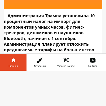
Администрация Трампа установила 10-
процентный налог на импорт для
компонентов умных часов, фитнес-
трекеров, динамиков и наушников
Bluetooth, начиная с 1 сентября.
Администрация планирует отложить
предлагаемые тарифы на большинство
потребительской электроники до 15
декабря, включая мобильные телефоны и
ноутбуки.
Но тарифы, скорее всего, будут
Главная
Актуально
Україна на часі
Youtube
зависеть от Apple, которая использует
Информатор в
китайские производства для своих HomePod,
Скачать
телефоне
👉
AirPods и Apple Watch. Об этом сообщает
Информатор Tech
, ссылаясь на
The
Verge
. Эти товары были освобождены от
налогов в прошлом году после того, как