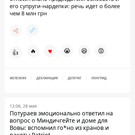
его супруги-нардепки: речь идет о более
чем 8 млн грн
♥
🔥
😭
😆
😡
👍
ЖЕЛЕЗНЯК
ДЕКЛАРАЦИЯ
ДЕПУТАТ
ЛОНГРИД
12:06, 28 мая
Потураев эмоционально ответил на
вопрос о Миндичгейте и доме для
Вовы: вспомнил го*но из кранов и
ракеты Patriot