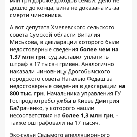
млн грн дороже доходов семьи. Дело не
дошло до конца, вина не доказана из-за
смерти чиновника.
А вот депутата Хмелевского сельского
совета Сумской области Виталия
Миськова, в декларации которого были
недостоверные сведения
более чем на
1,37 млн ​​грн
,
суд заставил уплатить
штраф
в 17 тысяч гривен. Аналогично
наказали
чиновницу Дрогобычского
городского совета
Наталью Федаш за
недостоверные сведения в декларации
на
800 тыс. грн
. Начальника управления ГУ
Госпродпотребслужбы в Киеве Дмитрия
Байраченко, у которого нашли
несоответствия на
более 1,3 млн грн
, -
также оштрафовали на 17 тысяч.
Экс-судья Седьмого апелляционного