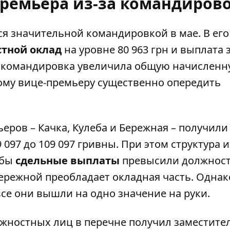
ремьера из-за командиров
 значительной командировкой в ​​мае. В его
тной оклад
на уровне 80 963 грн и выплата 
ма командировка увеличила общую начислен
вому вице-премьеру существенно опередить
ров – Качка, Кулеба и Бережная – получили
097 до 109 097 гривны. При этом структура и
ебы
сдельные выплаты
превысили должнос
Бережной преобладает окладная часть. Однак
се они вышли на одно значение на руки.
лжностных лиц в перечне получил заместите