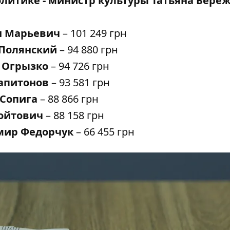
литике - министр культуры Татьяна Бере
н Марьевич
– 101 249 грн
 Полянский
– 94 880 грн
н Огрызко
– 94 726 грн
Капитонов
– 93 581 грн
 Сопига
– 88 866 грн
Войтович
– 88 158 грн
мир Федорчук
– 66 455 грн