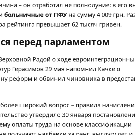
ричина – он отработал не полнолуние: в его 
 и
больничные от ПФУ
на сумму 4 009 грн. Р
ра рейтинга превышает 62 тысяч гривен.
лся перед парламентом
 Верховной Радой о ходе
евроинтеграционны
ртур Герасимов 29 мая напомнил Качке о
ану реформ и обвинил чиновника в предост
т более широкий вопрос –
правила начислени
ительство утвердило 30 января постановлен
тему оплаты труда на основе классификации
 получают надбавки за ранг, выслугу лет и