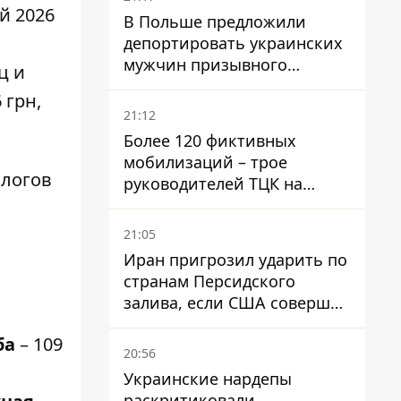
й 2026
В Польше предложили
депортировать украинских
мужчин призывного
ц и
возраста - кого это может
 грн,
затронуть
21:12
Более 120 фиктивных
мобилизаций – трое
алогов
руководителей ТЦК на
Волыни и Буковине
получили подозрения за
21:05
фейковые отчеты
Иран пригрозил ударить по
странам Персидского
залива, если США совершат
хотя бы одну атаку - Reuters
ба
– 109
20:56
Украинские нардепы
раскритиковали