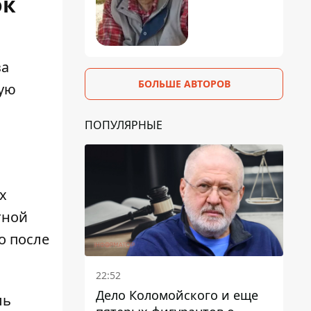
ок
за
БОЛЬШЕ АВТОРОВ
ную
ПОПУЛЯРНЫЕ
х
тной
о после
22:52
Дело Коломойского и еще
ль