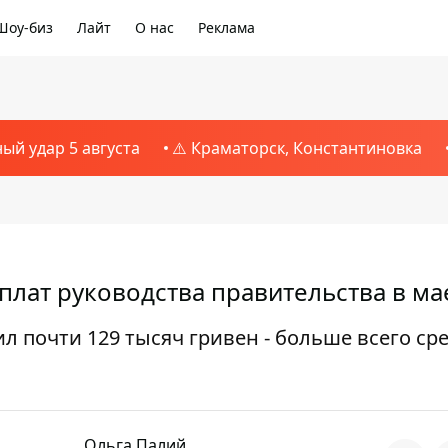
Шоу-биз
Лайт
О нас
Реклама
ный удар 5 августа
⚠️ Краматорск, Константиновка
плат руководства правительства в ма
 почти 129 тысяч гривен - больше всего ср
Ольга Палий