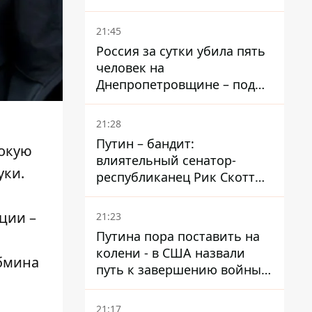
– он возглавил народное
голосование
21:45
Россия за сутки убила пять
человек на
Днепропетровщине – под
ударами оказались пять
районов области
21:28
Путин – бандит:
сокую
влиятельный сенатор-
уки.
республиканец Рик Скотт
призвал Конгресс привлечь
РФ к ответственности за
ции –
21:23
войну в Украине
Путина пора поставить на
колени - в США назвали
абмина
путь к завершению войны -
National Security Journal
21:17