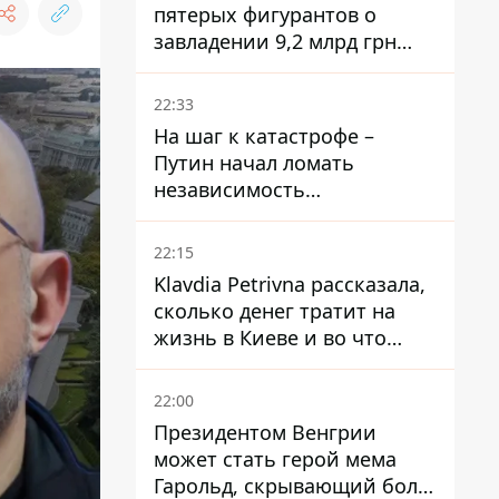
пятерых фигурантов о
завладении 9,2 млрд грн
ПриватБанка направили в
суд
22:33
На шаг к катастрофе –
Путин начал ломать
независимость
собственного Центробанка,
заставив снизить базовую
22:15
ставку
Klavdia Petrivna рассказала,
сколько денег тратит на
жизнь в Киеве и во что
вкладывает миллионы
22:00
Президентом Венгрии
может стать герой мема
Гарольд, скрывающий боль