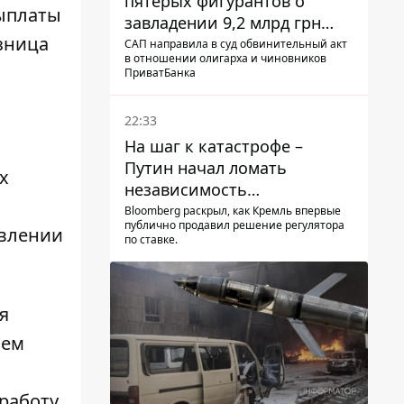
пятерых фигурантов о
выплаты
завладении 9,2 млрд грн
азница
ПриватБанка направили в
САП направила в суд обвинительный акт
в отношении олигарха и чиновников
суд
ПриватБанка
22:33
На шаг к катастрофе –
Путин начал ломать
х
независимость
собственного Центробанка,
Bloomberg раскрыл, как Кремль впервые
публично продавил решение регулятора
заставив снизить базовую
авлении
по ставке.
ставку
я
ием
 работу