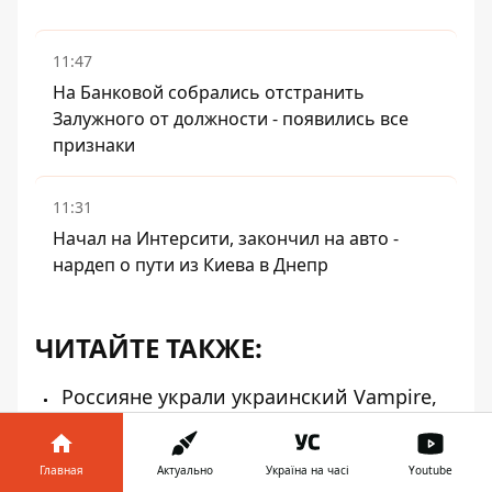
11:47
На Банковой собрались отстранить
Залужного от должности - появились все
признаки
11:31
Начал на Интерсити, закончил на авто -
нардеп о пути из Киева в Днепр
ЧИТАЙТЕ ТАКЖЕ:
Россияне украли украинский Vampire,
месяц им пользовались, а потом потеряли
- Z-блоггеры жалуются, что не создали
Главная
Актуально
Україна на часі
Youtube
свой аналог БПЛА-тяжеловеса