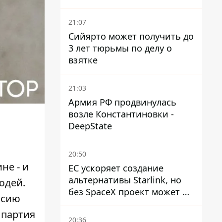
погибших, шесть
пострадавших
21:07
Сийярто может получить до
3 лет тюрьмы по делу о
взятке
21:03
Армия РФ продвинулась
возле Константиновки -
DeepState
20:50
не - и
ЕС ускоряет создание
альтернативы Starlink, но
юдей.
без SpaceX проект может не
ссию
обойтись
 партия
20:36