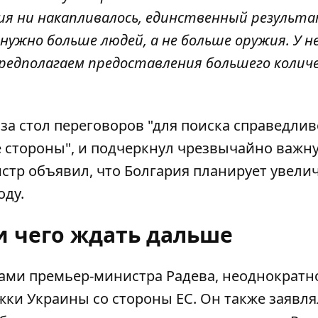
жия ни накапливалось, единственный результа
нужно больше людей, а не больше оружия. У н
редполагаем предоставления большего колич
 за стол переговоров "для поиска справедлив
 стороны", и подчеркнул чрезвычайно важн
истр объявил, что Болгария планирует увели
оду.
и чего ждать дальше
дами премьер-министра Радева, неоднократн
ки Украины со стороны ЕС. Он также заявлял