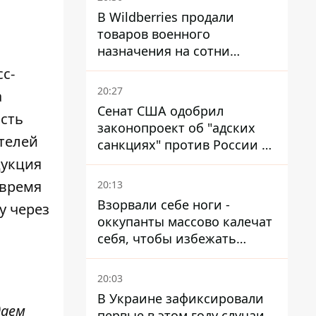
В Wildberries продали
товаров военного
назначения на сотни
миллионов, но удары ВСУ
с-
изменили ситуацию
20:27
а
Сенат США одобрил
ость
законопроект об "адских
телей
санкциях" против России и
Ирана
дукция
 время
20:13
Взорвали себе ноги -
у через
оккупанты массово калечат
себя, чтобы избежать
штурмов - ГУР
20:03
В Украине зафиксировали
даем
первые в этом году случаи