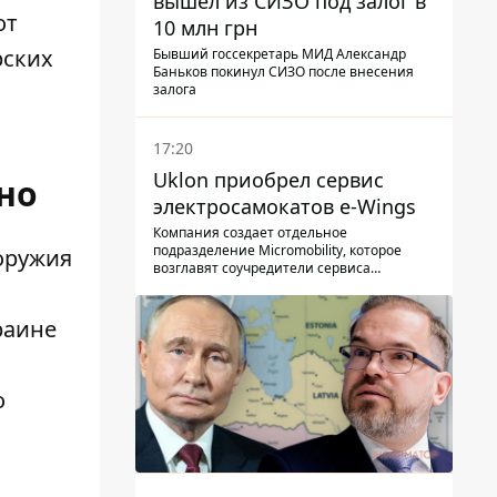
вышел из СИЗО под залог в
от
10 млн грн
рских
Бывший госсекретарь МИД Александр
Баньков покинул СИЗО после внесения
залога
17:20
Uklon приобрел сервис
но
электросамокатов e-Wings
Компания создает отдельное
подразделение Micromobility, которое
 оружия
возглавят соучредители сервиса
самокатов.
раине
о