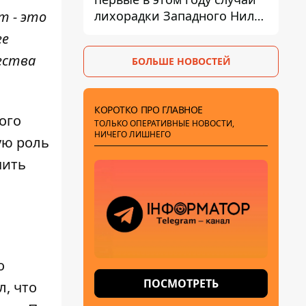
лихорадки Западного Нила:
т - это
два человека заразились
ее
после укусов комаров
ества
БОЛЬШЕ НОВОСТЕЙ
КОРОТКО ПРО ГЛАВНОЕ
ого
ТОЛЬКО ОПЕРАТИВНЫЕ НОВОСТИ,
НИЧЕГО ЛИШНЕГО
ую роль
чить
о
ПОСМОТРЕТЬ
, что