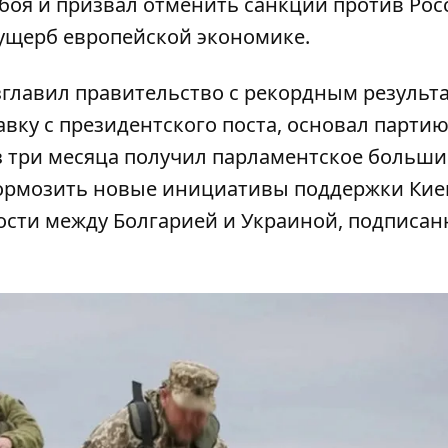
боя и призвал отменить санкции против Рос
 ущерб европейской экономике.
главил правительство с рекордным результ
тавку с президентского поста, основал парти
ез три месяца получил парламентское больши
тормозить новые инициативы поддержки Кие
ости между Болгарией и Украиной, подписан