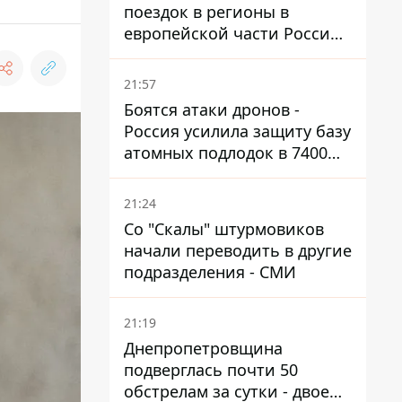
поездок в регионы в
европейской части России,
куда регулярно долетают
дроны
21:57
Боятся атаки дронов -
Россия усилила защиту базу
атомных подлодок в 7400
км от Украины
21:24
Со "Скалы" штурмовиков
начали переводить в другие
подразделения - СМИ
21:19
Днепропетровщина
подверглась почти 50
обстрелам за сутки - двое