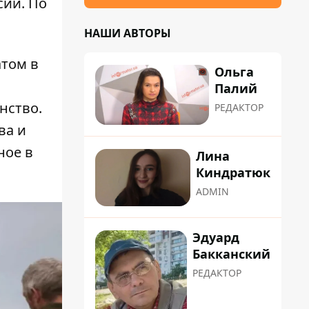
сии. По
НАШИ АВТОРЫ
атом в
Ольга
ю
Палий
нство.
РЕДАКТОР
ва и
ное в
Лина
Киндратюк
ADMIN
Эдуард
Бакканский
РЕДАКТОР