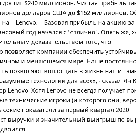
 достиг $240 миллионов. Чистая прибыль та
ллионов долларов США до $162 миллионов. О
ь на
Lenovo.
Базовая прибыль на акцию за
ансовый год начался с "отлично". Опять же,
дительным доказательством того, что
o позволяет компании обеспечить устойчив
ичном и меняющемся мире. Наше постоянн
сть позволяют воплощать в жизнь наши сам
разумные технологии для всех», - сказал Ян
 Lenovo. Хотя Lenovo не всегда получает по
е технические игроки (и которого они, веро
ысокие показатели за первый квартал 2020
ост выручки и значительный выигрыш по вы
удвоился.