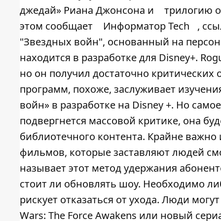
джедай» Риана Джонсона и
трилогию о
этом сообщает
Информатор Tech
, сс
"Звездных войн", основанный на персон
находится в разработке для Disney+. Ro
но он получил достаточно критических 
программ, похоже, заслуживает изучени
войн» в разработке на Disney +. Но само
подвергнется массовой критике, она бу
библиотечного контента. Крайне важно
фильмов, которые заставляют людей смот
называет этот метод удержания абонент
стоит ли обновлять шоу. Необходимо либ
рискует отказаться от ухода. Люди могут
Wars: The Force Awakens или новый сериал