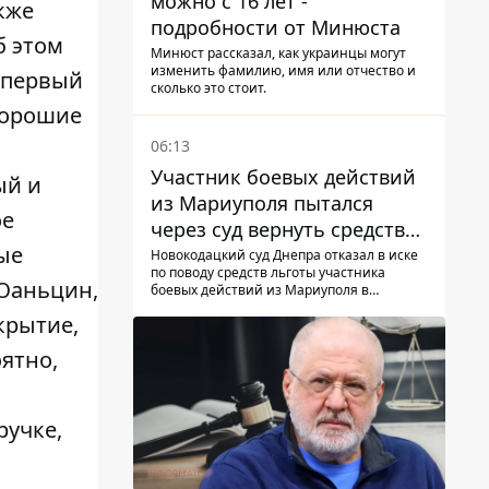
можно с 16 лет -
кже
подробности от Минюста
б этом
Минюст рассказал, как украинцы могут
изменить фамилию, имя или отчество и
 первый
сколько это стоит.
 хорошие
06:13
Участник боевых действий
ый и
из Мариуполя пытался
ое
через суд вернуть средства
ые
субсидии со счета в
Новокодацкий суд Днепра отказал в иске
по поводу средств льготы участника
Ощадбанке – каким было
 Юаньцин,
боевых действий из Мариуполя в
решение
банковском учреждении
крытие,
ятно,
ручке,