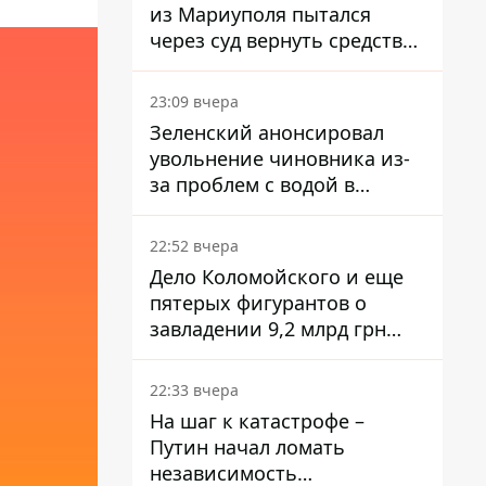
из Мариуполя пытался
через суд вернуть средства
субсидии со счета в
Ощадбанке – каким было
23:09 вчера
решение
Зеленский анонсировал
увольнение чиновника из-
за проблем с водой в
Марганце
22:52 вчера
Дело Коломойского и еще
пятерых фигурантов о
завладении 9,2 млрд грн
ПриватБанка направили в
суд
22:33 вчера
На шаг к катастрофе –
Путин начал ломать
независимость