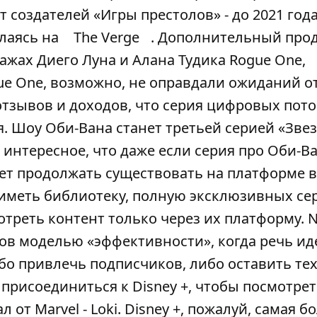
т создателей «Игры престолов» - до 2021 год
ылаясь на
The Verge
. Дополнительный про
ажах Диего Луна и Алана Тудика Rogue One,
gue One, возможно, не оправдали ожиданий от
отзывов и доходов, что серия цифровых пот
я. Шоу Оби-Вана станет третьей серией «Зве
е интересное, что даже если серия про Оби-В
дет продолжать существовать на платформе в
 иметь библиотеку, полную эксклюзивных се
реть контент только через их платформу. Ne
ов моделью «эффективности», когда речь иде
о привлечь подписчиков, либо оставить тех
 присоединиться к Disney +, чтобы посмотрет
 от Marvel - Loki. Disney +, пожалуй, самая 