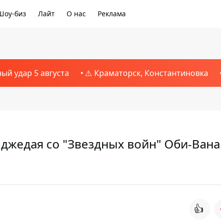
Шоу-биз
Лайт
О нас
Реклама
ный удар 5 августа
⚠️ Краматорск, Константиновка
 джедая со "Звездных войн" Оби-Вана
👍