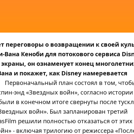
ет переговоры о возвращении к своей кул
-Вана Кеноби для потокового сервиса Disn
 экраны, он ознаменует конец многолетни
ана и покажет, как Disney намеревается
Первоначальный план состоял в том, чтоб
пин-энд «Звездных войн», согласно истории
 были в конечном итоге свернуты после туск
Звездных войн». Был запланирован третий
sFilm решили полностью отказаться от этих
йн» - включая трилогию от режиссера «Пос