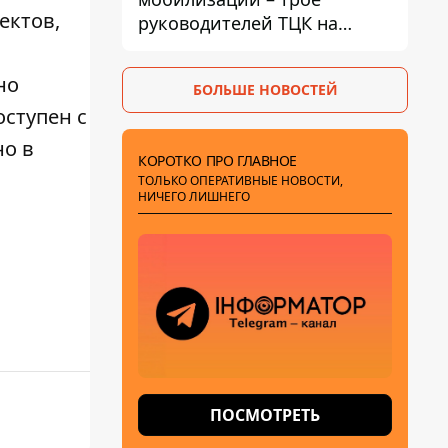
ектов,
руководителей ТЦК на
Волыни и Буковине
получили подозрения за
но
БОЛЬШЕ НОВОСТЕЙ
фейковые отчеты
оступен с
но в
КОРОТКО ПРО ГЛАВНОЕ
ТОЛЬКО ОПЕРАТИВНЫЕ НОВОСТИ,
НИЧЕГО ЛИШНЕГО
ПОСМОТРЕТЬ