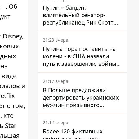
а
. Об
Путин – бандит:
влиятельный сенатор-
дукт
республиканец Рик Скотт
призвал Конгресс привлечь
 Disney,
РФ к ответственности за
21:23 вчера
войну в Украине
оковых
Путина пора поставить на
здных
колени - в США назвали
путь к завершению войны -
ана
National Security Journal
 виде
21:17 вчера
риалов и
В Польше предложили
tflix
депортировать украинских
мужчин призывного
т о том,
возраста - кого это может
, кто
затронуть
21:12 вчера
ь Star
Более 120 фиктивных
большая
мобилизаций – трое