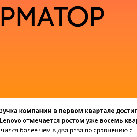
ыручка компании в первом квартале достиг
Lenovo отмечается ростом уже восемь ква
чился более чем в два раза по сравнению с