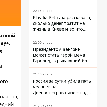
собственного Центробанка,
заставив снизить базовую
22:15 вчера
ставку
Klavdia Petrivna рассказала,
сколько денег тратит на
жизнь в Киеве и во что
вкладывает миллионы
ьтовой
ey+.
22:00 вчера
Президентом Венгрии
х
может стать герой мема
Гарольд, скрывающий боль
ы
– он возглавил народное
голосование
21:45 вчера
Россия за сутки убила пять
лого
человек на
Днепропетровщине – под
 планов,
ударами оказались пять
районов области
ледний
21:28 вчера