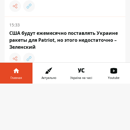
15:33
США будут ежемесячно поставлять Украине
ракеты для Patriot, но этого недостаточно –
Зеленский
15:26
Главная
Актуально
Україна на часі
Youtube
Ученые с помощью ИИ создали 16 вирусов,
Информатор в
которых не существует в природе
Скачать
телефоне
👉
ВОЙНА