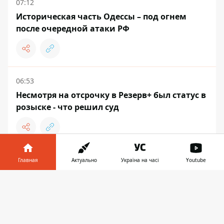
07:12
Историческая часть Одессы – под огнем
после очередной атаки РФ
06:53
Несмотря на отсрочку в Резерв+ был статус в
розыске - что решил суд
06:47
Главная
Актуально
Україна на часі
Youtube
Берите зонт: в Днепре днем ​​9 августа
Информатор в
ожидается дождь с грозой
Скачать
телефоне
👉