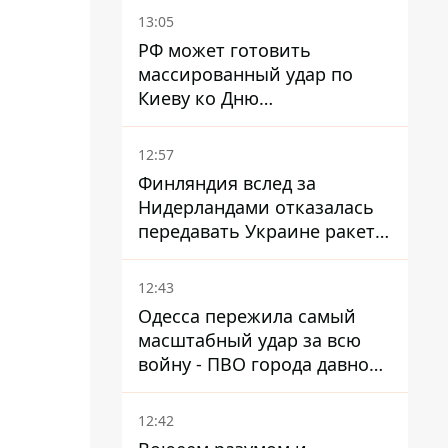
Ираном – СМИ
13:05
РФ может готовить
массированный удар по
Киеву ко Дню
Независимости - Институт
изучения войны
12:57
Финляндия вслед за
Нидерландами отказалась
передавать Украине ракеты
ПВО Patriot
12:43
Одесса пережила самый
масштабный удар за всю
войну - ПВО города давно
нуждается в усилении
12:42