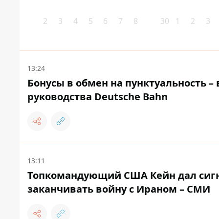
2
3
4
5
6
7
8
30
1
2
3
13:24
Бонусы в обмен на пунктуальность 
руководства Deutsche Bahn
13:11
Топкомандующий США Кейн дал сигн
заканчивать войну с Ираном – СМИ