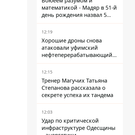
Воюеем разумом и
математикой - Мадяр в 51-й
день рождения назвал 5
условий поражения РФ
12:19
Хорошие дроны снова
атаковали уфимский
нефтеперерабатывающий
кластер – один упал на
недострой
12:15
Тренер Магучих Татьяна
Степанова рассказала о
секрете успеха их тандема
12:03
Удар по критической
инфраструктуре Одесщины