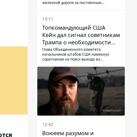
Deutsche Bahn
железной дороги за постоянные
опоздание поездов
13:11
Топкомандующий США
Кейн дал сигнал советникам
Трампа о необходимости
заканчивать войну с
Глава Объединенного комитета
начальников штабов США намекнул
Ираном – СМИ
соратникам на поиск выхода из
конфликта
12:42
Воюеем разумом и
ются