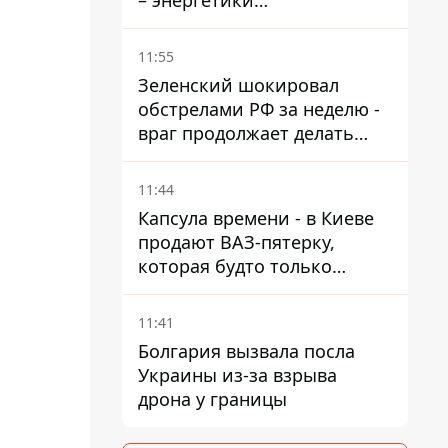
– энергетики
восстанавливают свет
11:55
Зеленский шокировал
обстрелами РФ за неделю -
враг продолжает делать
ставку на баллистический
террор
11:44
Капсула времени - в Киеве
продают ВАЗ-пятерку,
которая будто только
сошла с конвейера
11:41
Болгария вызвала посла
Украины из-за взрыва
дрона у границы