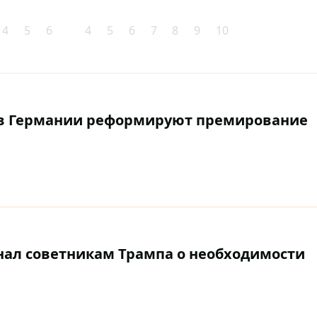
4
5
6
4
5
6
7
8
9
10
– в Германии реформируют премирование
ал советникам Трампа о необходимости