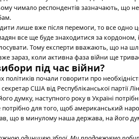
цьому чимало респондентів зазначають, що не
бам.
дити лише вже після перемоги, то все одно ц
адян все ще буде знаходитися за кордоном, 
лосувати. Тому експерти вважають, що на шл
вже зараз, коли активна фаза війни ще трива
вибори під час війни?
х політиків
почали говорити про необхідніст
, секретар США від Республіканської партії Лін
його думку, наступного року в Україні потріб
е потрібно для того, щоб американський нар
дав, що в минулому наша держава, на його ду
ожною одиницею зброї. Ми продовжуємо робит