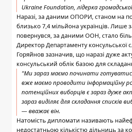
Ukraine Foundation, лідерка громадськ
Наразі, за даними ОПОРИ, станом на п
близько 7,4 мільйона українців. Лише за
повернувся, за даними ООН, стало біль
Директор Департаменту консульської с
Горяйнов зазначив, що наразі дуже акт
консульський облік базою для складан
"Ми зараз маємо починати готуватися 
вже маємо проводити інформаційну ро
потенційних виборців є зараз дуже ак
зараз виділяє для складання списків в
— вважає він.
Натомість дипломати називають найе
недостатньою кількістю дільниць за ко