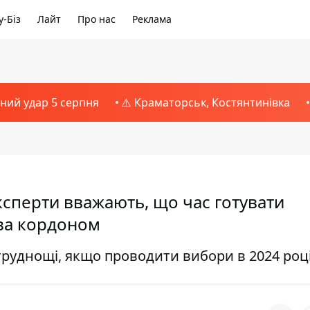
-Біз
Лайт
Про нас
Реклама
тний удар 5 серпня
⚠️ Краматорськ, Костянтинівка
експерти вважають, що час готувати
 за кордоном
труднощі, якщо проводити вибори в 2024 роц