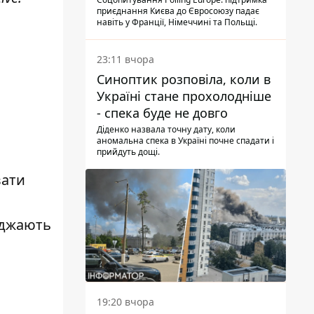
опитування
приєднання Києва до Євросоюзу падає
навіть у Франції, Німеччині та Польщі.
23:11 вчора
Синоптик розповіла, коли в
Україні стане прохолодніше
- спека буде не довго
Діденко назвала точну дату, коли
аномальна спека в Україні почне спадати і
прийдуть дощі.
вати
оджають
19:20 вчора