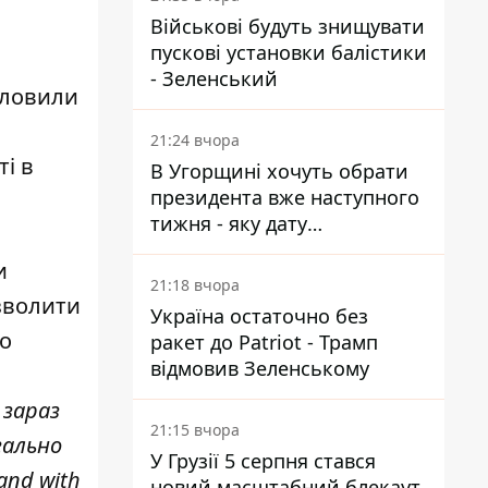
Військові будуть знищувати
пускові установки балістики
- Зеленський
словили
21:24 вчора
і в
В Угорщині хочуть обрати
президента вже наступного
тижня - яку дату
пропонують
и
21:18 вчора
озволити
Україна остаточно без
що
ракет до Patriot - Трамп
відмовив Зеленському
 зараз
21:15 вчора
еально
У Грузії 5 серпня стався
and with
новий масштабний блекаут