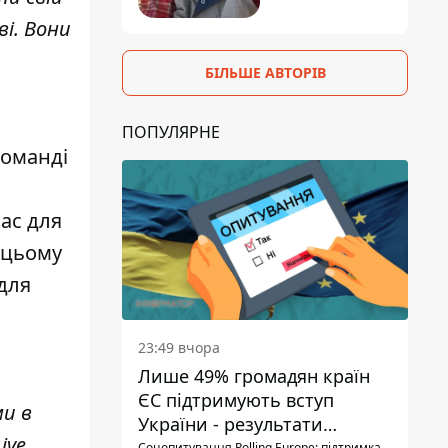
і. Вони
БІЛЬШЕ АВТОРІВ
ПОПУЛЯРНЕ
команді
ас для
 цьому
для
23:49 вчора
Лише 49% громадян країн
ЄС підтримують вступ
ми в
України - результати
ive
.
Соцопитування Polling Europe: підтримка