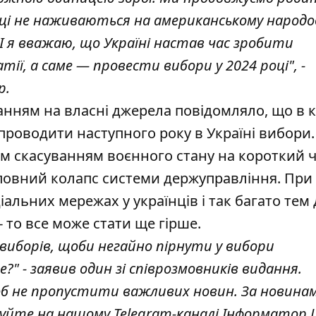
їнці не наживаються на американському народов
 я вважаю, що Україні настав час зробити
ії, а саме — провести вибори у 2024 році", -
р.
анням на власні джерела повідомляло, що
в 
 проводити наступного року в Україні вибори.
им скасуванням воєнного стану на короткий ч
повний колапс системи держуправління. При
альних мережах у українців і так багато тем 
- то все може стати ще гірше.
виборів, щоби негайно пірнути у вибори
е?" - заявив один зі співрозмовників видання.
об не пропустити важливих новин. За новина
куйте на нашому Telegram-каналі
Інформатор L