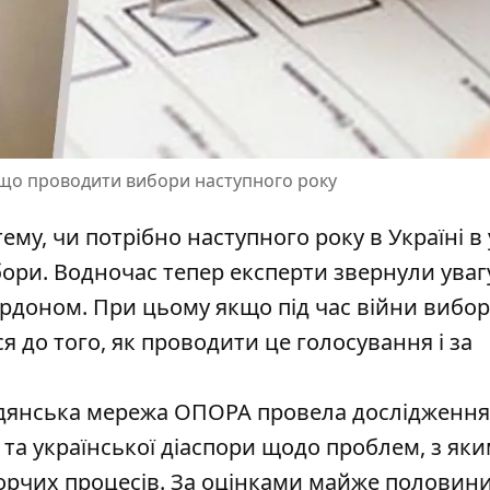
якщо проводити вибори наступного року
му, чи потрібно наступного року в Україні
в
бори
. Водночас тепер експерти звернули уваг
ордоном. При цьому якщо під час війни вибор
я до того, як проводити це голосування і за
адянська мережа ОПОРА провела дослідження
та української діаспори щодо
проблем, з як
орчих процесів
. За оцінками майже половин