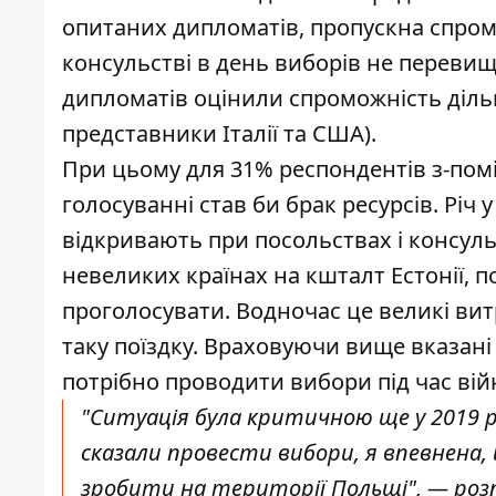
опитаних дипломатів, пропускна спромо
консульстві в день виборів не перевищ
дипломатів оцінили спроможність дільн
представники Італії та США).
При цьому для 31% респондентів з-помі
голосуванні став би брак ресурсів. Річ
відкривають при посольствах і консуль
невеликих країнах на кшталт Естонії, п
проголосувати. Водночас це великі вит
таку поїздку. Враховуючи вище вказані
потрібно проводити вибори під час війн
"Ситуація була критичною ще у 2019 ро
сказали провести вибори, я впевнена, 
зробити на території Польщі", — розп