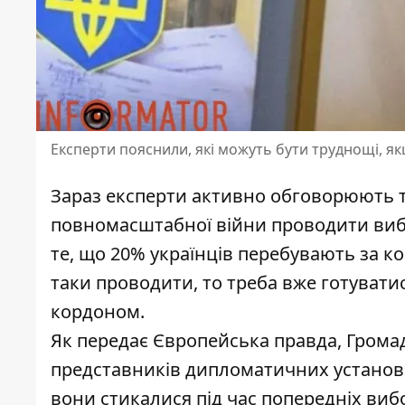
Експерти пояснили, які можуть бути труднощі, 
Зараз експерти активно обговорюють те
повномасштабної війни проводити ви
те, що 20% українців перебувають за к
таки проводити, то треба вже готуватис
кордоном.
Як передає Європейська правда, Гром
представників дипломатичних установ 
вони стикалися під час попередніх виб