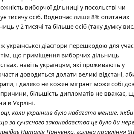
жність виборчої дільниці у посольстві чи
ує тисячу осіб. Водночас лише 8% опитаних
иць у 2 тисячі та більше осіб (таку думку ви
ж української діаспори перешкодою для участ
 у тім, що приміщення виборчих дільниць
ствах, навіть українцям, які проживають у
очасти доводиться долати великі відстані, аб
рати, і далеко не кожен мігрант може собі д
 причини, більшість дипломатів не вважає, 
и в Україні.
ці, коли українців було набагато менше. Якби
що за сучасного законодавства це було би нер
овідає Наталія Панченко, голова правління St