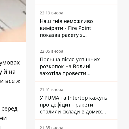
Reuters розкрили деталі
22:19 вчора
Наш гнів неможливо
виміряти - Fire Point
показав ракету з
загадковою позначкою 723
22:05 вчора
Польща після успішних
 умовах
розкопок на Волині
у й на
захотіла провести
ексгумацію у нових місцях
и все ж
21:51 вчора
У PUMA та Intertop кажуть
про дефіцит - ракети
 серед
спалили склади відомих
ими
брендів
и
21:35 вчора