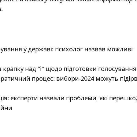
т
.
ування у державі: психолог назвав можливі
в крапку над "і" щодо підготовки голосування
ратичний процес: вибори-2024 можуть підір
ація: експерти назвали проблеми, які перешк
ійни