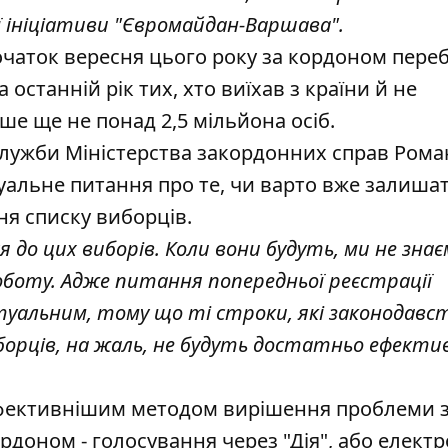
ої ініціативи "Євромайдан-Варшава".
очаток вересня цього року за кордоном пере
 останній рік тих, хто виїхав з країни й не
ше ще не понад 2,5 мільйона осіб.
лужби Міністерства закордонних справ Рома
уальне питання про те, чи варто вже залиша
ня списку виборців.
до цих виборів. Коли вони будуть, ми не знає
боту. Адже питання попередньої реєстрації
туальним, тому що ті строки, які законодавс
иборців, на жаль, не будуть достатньо ефекти
фективнішим методом вирішення проблеми 
рдоном - голосування через "Дія", або елект