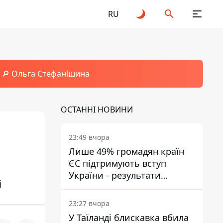
RU
🔎 Ольга Стефанішина
ОСТАННІ НОВИНИ
23:49 вчора
Лише 49% громадян країн
ЄС підтримують вступ
України - результати
і
опитування
23:27 вчора
У Таїланді блискавка вбила