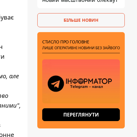
буває
БІЛЬШЕ НОВИН
СТИСЛО ПРО ГОЛОВНЕ
н
ЛИШЕ ОПЕРАТИВНІ НОВИНИ БЕЗ ЗАЙВОГО
ти
мо, але
тво
вними",
ПЕРЕГЛЯНУТИ
з
ронне