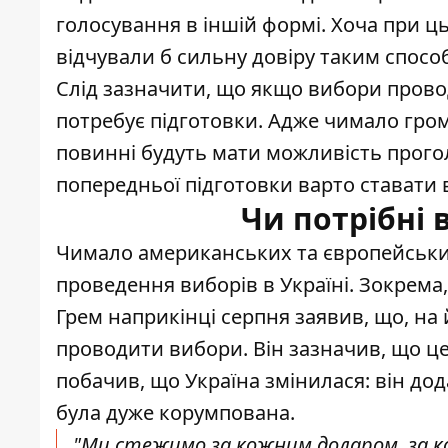
голосування в іншій формі. Хоча при 
відчували б сильну довіру таким спосо
Слід зазначити, що якщо вибори прово
потребує підготовки. Адже чимало гром
повинні будуть мати можливість прого
попередньої підготовки варто ставати 
Чи потрібні 
Чимало американських та європейськи
проведення виборів в Україні
. Зокрема
Грем наприкінці серпня заявив, що, на 
проводити вибори. Він зазначив, що ц
побачив, що Україна змінилася: він до
була дуже корумпована.
"Ми стежимо за кожним доларом, за к