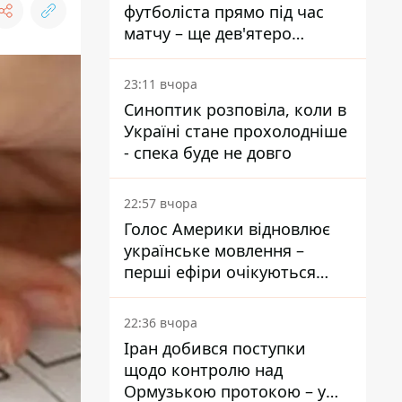
футболіста прямо під час
матчу – ще дев'ятеро
постраждали
23:11 вчора
Синоптик розповіла, коли в
Україні стане прохолодніше
- спека буде не довго
22:57 вчора
Голос Америки відновлює
українське мовлення –
перші ефіри очікуються
наступного тижня
22:36 вчора
Іран добився поступки
щодо контролю над
Ормузькою протокою – у