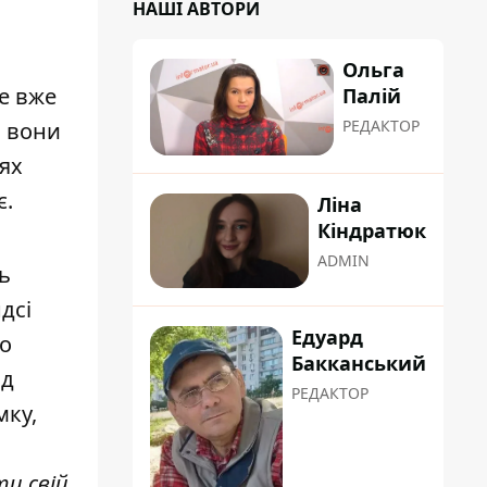
НАШІ АВТОРИ
Ольга
е вже
Палій
РЕДАКТОР
і вони
ях
є.
Ліна
Кіндратюк
ADMIN
ь
дсі
Едуард
но
Бакканський
од
РЕДАКТОР
мку,
и свій