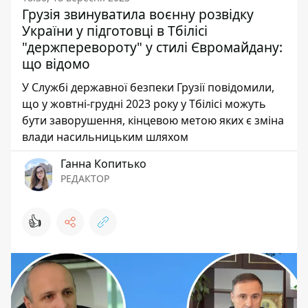
Грузія звинуватила воєнну розвідку
України у підготовці в Тбілісі
"держперевороту" у стилі Євромайдану:
що відомо
У Службі державної безпеки Грузії повідомили,
що у жовтні-грудні 2023 року у Тбілісі можуть
бути заворушення, кінцевою метою яких є зміна
влади насильницьким шляхом
Ганна Копитько
РЕДАКТОР
👍