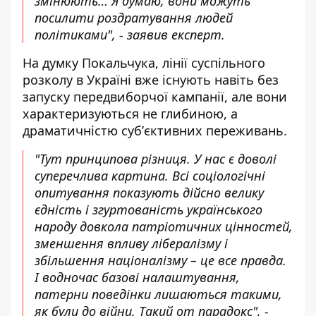
змінюють… Я думаю, вони можуть
посилити роздратування людей
політиками", - заявив експерт.
На думку Покальчука, лінії суспільного
розколу в Україні вже існують навіть без
запуску передвиборчої кампанії, але вони
характеризуються не глибиною, а
драматичністю субʼєктивних переживань.
"Тут принципова різниця. У нас є доволі
суперечлива картина. Всі соціологічні
опитування показують дійсно велику
єдність і згуртованість українського
народу довкола патріотичних цінностей,
зменшення впливу лібералізму і
збільшення націоналізму – це все правда.
І водночас базові налаштування,
патерни поведінки лишаються такими,
як були до війни. Такий от парадокс", -