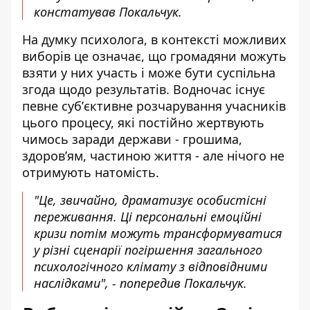
констатував Покальчук.
На думку психолога, в контексті можливих
виборів це означає, що громадяни можуть
взяти у них участь і може бути суспільна
згода щодо результатів. Водночас існує
певне субʼєктивне розчарування учасників
цього процесу, які постійно жертвують
чимось заради держави - грошима,
здоровʼям, частиною життя - але нічого не
отримують натомість.
"Це, звичайно, драматизує особистісні
переживання. Ці персональні емоційні
кризи потім можуть трансформуватися
у різні сценарії погіршення загального
психологічного клімату з відповідними
наслідками", - попередив Покальчук.