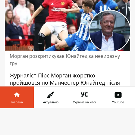
Морган розкритикував Юнайтед за невиразну
гру
Журналіст Пірс Морган жорстко
пройшовся по Манчестер Юнайтед після
поразки від Брайтона. Саме фіаско сталося
після того, як головний тренер МЮ
Головна
Актуально
Україна на часі
Youtube
відсторонив від тренувань Джейдона
Санчо
.
Інформатор у
Завантажити
телефоні
👉
На своїй сторінці в Twitter Морган назвав
Манчестер Юнайтед жалюгідним. Також