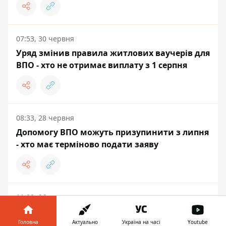
07:53, 30 червня
Уряд змінив правила житлових ваучерів для
ВПО - хто не отримає виплату з 1 серпня
08:33, 28 червня
Допомогу ВПО можуть призупинити з липня
- хто має терміново подати заяву
11:00, 26 червня
Допомога ВПО онлайн - покрокова
інструкція від Пенсійного фонду
Головна
Актуально
Україна на часі
Youtube