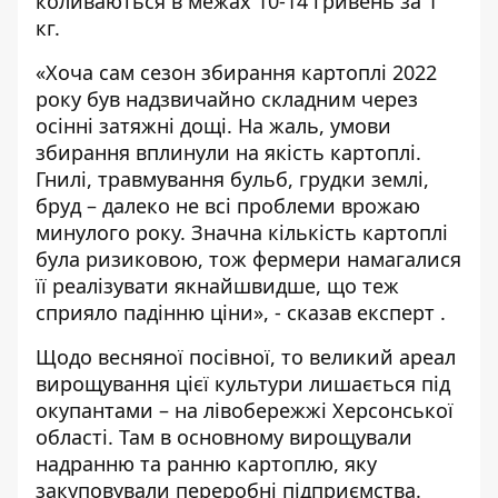
коливаються в межах 10-14 гривень за 1
кг.
«Хоча сам сезон збирання картоплі 2022
року був надзвичайно складним через
осінні затяжні дощі. На жаль, умови
збирання вплинули на якість картоплі.
Гнилі, травмування бульб, грудки землі,
бруд – далеко не всі проблеми врожаю
минулого року. Значна кількість картоплі
була ризиковою, тож фермери намагалися
її реалізувати якнайшвидше, що теж
сприяло падінню ціни», - сказав експерт .
Щодо весняної посівної, то великий ареал
вирощування цієї культури лишається під
окупантами – на лівобережжі
Херсонської
області
. Там в основному вирощували
надранню та ранню картоплю, яку
закуповували переробні підприємства.