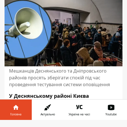
Мешканців Деснянського та Дніпровського
районів просять зберігати спокій під час
проведення тестування системи оповіщення
У Деснянському районі Києва
проведуть тестування оновленої
системи оповіщення про надзвичайні
Головна
Актуально
Україна на часі
Youtube
ситуації.
Для цього вмикатимуть
гучні
монотонні сигнальні звуки, голосові
Інформатор у