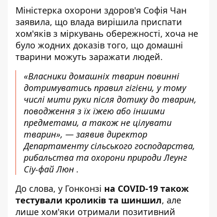
Міністерка охорони здоров'я Софія Чан
заявила, що влада вирішила приспати
хом'яків з міркувань обережності, хоча не
було жодних доказів того, що домашні
тварини можуть заражати людей.
«Власники домашніх тварин повинні
дотримуватись правил гігієни, у тому
числі мити руки після дотику до тварин,
поводження з їх їжею або іншими
предметами, а також не цілувати
тварин», — заявив директор
Департаменту сільського господарства,
рибальства та охорони природи Леунг
Сіу-фай Люн .
До слова, у Гонконзі
на COVID-19 також
тестували кроликів та шиншил
, але
лише хом'яки отримали позитивний