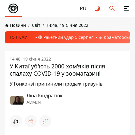
RU
Новини
Світ
14:48, 19 Січня 2022
🔴 Ракетний удар 5 серпня
⚠️ Краматорськ, 
ТОПТЕМИ:
14:48, 19 січня 2022
У Китаї уб'ють 2000 хом'яків після
спалаху COVID-19 у зоомагазині
У Гонконзі припинили продаж гризунів
Ліна Кіндратюк
ADMIN
👍