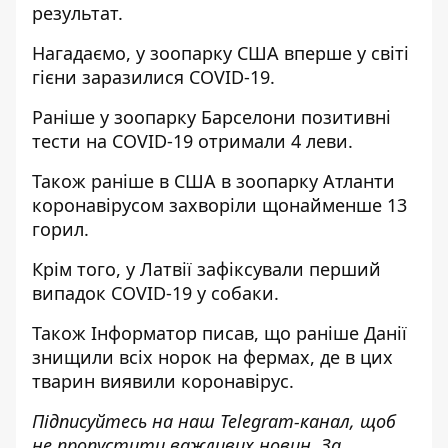
результат.
Нагадаємо, у зоопарку США
вперше у світі
гієни заразилися COVID-19.
Раніше у зоопарку Барселони
позитивні
тести на COVID-19 отримали 4 леви.
Також раніше в США в зоопарку Атланти
коронавірусом захворіли щонайменше 13
горил
.
Крім того, у Латвії зафіксували
перший
випадок COVID-19 у собаки
.
Також
Інформатор
писав, що раніше Данії
знищили всіх норок на фермах
, де в цих
тварин виявили коронавірус.
Підписуйтесь на наш
Telegram-канал
, щоб
не пропустити важливих новин. За