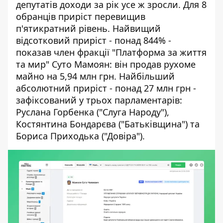
депутатів доходи за рік усе ж зросли. Для 8
обранців приріст перевищив
п'ятикратний рівень. Найвищий
відсотковий приріст - понад 844% -
показав член фракції "Платформа за життя
та мир" Суто Мамоян: він продав рухоме
майно на 5,94 млн грн. Найбільший
абсолютний приріст - понад 27 млн грн -
зафіксований у трьох парламентарів:
Руслана Горбенка ("Слуга Народу"),
Костянтина Бондарєва ("Батьківщина") та
Бориса Приходька ("Довіра").