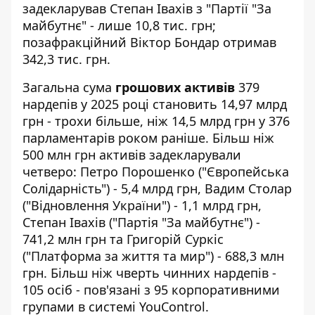
задекларував Степан Івахів з "Партії "За
майбутнє" - лише 10,8 тис. грн;
позафракційний Віктор Бондар отримав
342,3 тис. грн.
Загальна сума
грошових активів
379
нардепів у 2025 році становить 14,97 млрд
грн - трохи більше, ніж 14,5 млрд грн у 376
парламентарів роком раніше. Більш ніж
500 млн грн активів задекларували
четверо: Петро Порошенко ("Європейська
Солідарність") - 5,4 млрд грн, Вадим Столар
("Відновлення України") - 1,1 млрд грн,
Степан Івахів ("Партія "За майбутнє") -
741,2 млн грн та Григорій Суркіс
("Платформа за життя та мир") - 688,3 млн
грн. Більш ніж чверть чинних нардепів -
105 осіб - пов'язані з 95 корпоративними
групами в системі YouControl.