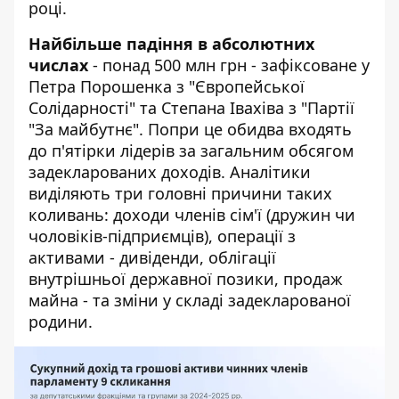
році.
Найбільше падіння в абсолютних
числах
- понад 500 млн грн - зафіксоване у
Петра Порошенка з "Європейської
Солідарності" та Степана Івахіва з "Партії
"За майбутнє". Попри це обидва входять
до п'ятірки лідерів за загальним обсягом
задекларованих доходів. Аналітики
виділяють три головні причини таких
коливань: доходи членів сім'ї (дружин чи
чоловіків-підприємців), операції з
активами - дивіденди, облігації
внутрішньої державної позики, продаж
майна - та зміни у складі задекларованої
родини.