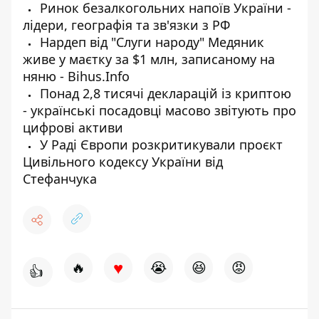
Ринок безалкогольних напоїв України -
лідери, географія та зв'язки з РФ
Нардеп від "Слуги народу" Медяник
живе у маєтку за $1 млн, записаному на
няню - Bihus.Info
Понад 2,8 тисячі декларацій із криптою
- українські посадовці масово звітують про
цифрові активи
У Раді Європи розкритикували проєкт
Цивільного кодексу України від
Стефанчука
♥
🔥
😭
😆
😡
👍