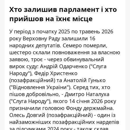
Хто залишив парламент і хто
прийшов на їхнє місце
У період з початку 2025 по травень 2026
року Верховну Раду залишили 16
народних депутатів. Семеро померли,
шестеро склали повноваження за власною
заявою, троє - через обвинувальний
вирок суду: Андрій Одарченко ("Слуга
Народу"), Федір Христенко
(позафракційний) та Анатолій Гунько
("Відновлення України"). Серед тих, хто
пішов добровільно, - Дмитро Наталуха
("Слуга Народу"), якого 14 січня 2026 року
призначили головою Фонду держмайна.
Олесь Довгий (позафракційний) - один із
найзаможніших позафракційних нардепів
за підсумками 2024 року - також склав