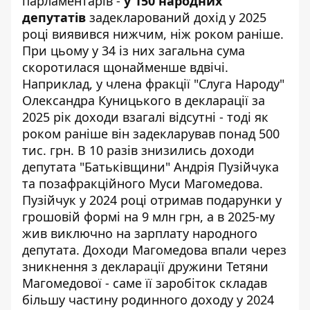
парламентарів -
у 150 народних
депутатів
задекларований дохід у 2025
році виявився нижчим, ніж роком раніше.
При цьому у 34 із них загальна сума
скоротилася щонайменше вдвічі.
Наприклад, у члена фракції "Слуга Народу"
Олександра Куницького в декларації за
2025 рік доходи взагалі відсутні - тоді як
роком раніше він задекларував понад 500
тис. грн. В 10 разів знизились доходи
депутата "Батьківщини" Андрія Пузійчука
та позафракційного Муси Магомедова.
Пузійчук у 2024 році отримав подарунки у
грошовій формі на 9 млн грн, а в 2025-му
жив виключно на зарплату народного
депутата. Доходи Магомедова впали через
зникнення з декларації дружини Тетяни
Магомедової - саме її заробіток складав
більшу частину родинного доходу у 2024