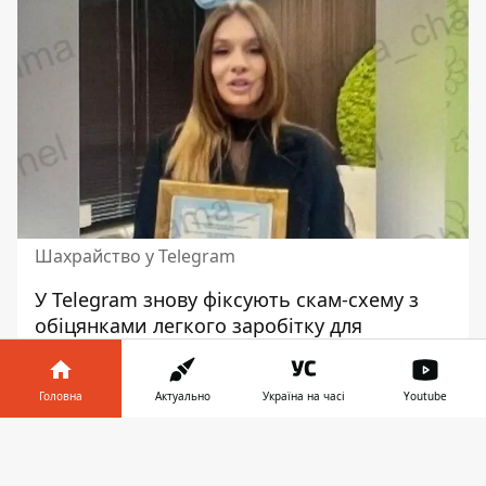
Шахрайство у Telegram
У Telegram знову фіксують скам-схему з
обіцянками легкого заробітку для
українців.
Подібні шахрайські
повідомлення у Telegram
з'являються
Головна
Актуально
Україна на часі
Youtube
регулярно і щоразу набирають нового
обличчя - раніше зловмисники
Інформатор у
Завантажити
маскувались під оператора зв'язку
телефоні
👉
Vodafone. Цього разу фігурує вигадана