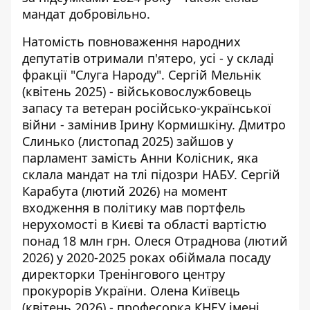
мандат добровільно.
Натомість повноваження народних
депутатів отримали п'ятеро, усі - у складі
фракції "Слуга Народу". Сергій Мельнік
(квітень 2025) - військовослужбовець
запасу та ветеран російсько-української
війни - замінив Ірину Кормишкіну. Дмитро
Слинько (листопад 2025) зайшов у
парламент замість Анни Колісник, яка
склала мандат на тлі підозри НАБУ. Сергій
Карабута (лютий 2026) на момент
входження в політику мав портфель
нерухомості в Києві та області вартістю
понад 18 млн грн. Олеся Отраднова (лютий
2026) у 2020-2025 роках обіймала посаду
директорки Тренінгового центру
прокурорів України. Олена Київець
(квітень 2026) - професорка КНЕУ імені