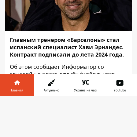
Главным тренером «Барселоны» стал
испанский специалист Хави Эрнандес.
Контракт подписали до лета 2024 года.
Об этом сообщает
Информатор
со
ссылкой на
пресс-службу
футбольного
клуба.
Главная
Актуально
Україна на часі
Youtube
Так, Хави стал главным тренером команды
до конца текущего сезона и ещё двух
Информатор в
Скачать
сезонов.
телефоне
👉
Футболист играл за «Барселону» с 1998 по
2015 год. Испанец провел 787 матчей в
составе команды. За этот период Хави