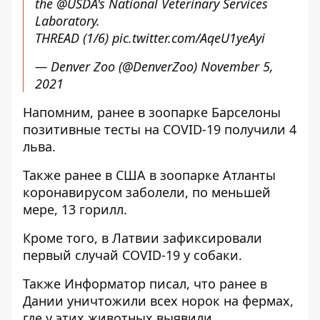
the
@USDA
's National Veterinary Services
Laboratory.
THREAD (1/6)
pic.twitter.com/AqeU1yeAyi
— Denver Zoo (@DenverZoo)
November 5,
2021
Напомним, ранее в зоопарке Барселоны
позитивные тесты на COVID-19 получили 4
льва
.
Также ранее в США в зоопарке Атланты
коронавирусом заболели, по меньшей
мере, 13 горилл
.
Кроме того, в Латвии зафиксировали
первый случай COVID-19 у собаки
.
Также
Информатор
писал, что ранее в
Дании
уничтожили всех норок на фермах
,
где у этих животных выявили