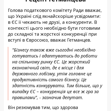
Голова
податкового комітету Ради
вважає,
що Україні слід якнайскоріше усвідомити:
в ЄС її чекають не друзі, а конкуренти. В
контексті цього необхідно бути готовими
до складної та жорсткої конкуренції при
вступі в Євросоюз, вважає Гетманцев.
"Бізнесу також вже сьогодні необхідно
готуватись і адаптуватись до роботи
на спільному ринку ЄС. Це жорсткий
економічний світ, де є місце і для
державного лобізму, утім головне це
продуктивність самого бізнесу. Це
здатність конкурувати. Тим більше, що у
випадку ЄС – конкуренція це все ж гра за
правилами", - зазначив депутат.
Він резюмував тим,
що здорова