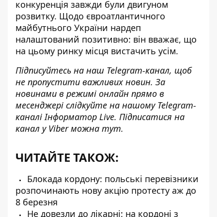
конкуренція
завжди були двигуном
розвитку. Щодо євроатлантичного
майбутнього України нардеп
налаштований позитивно: він вважає, що
на цьому ринку місця вистачить усім.
Підписуйтесь на наш
Telegram-канал
, щоб
не пропустити важливих новин. За
новинами в режимі онлайн прямо в
месенджері слідкуйте на нашому Telegram-
каналі
Інформатор Live
. Підписатися на
канал у Viber можна
тут
.
ЧИТАЙТЕ ТАКОЖ:
Блокада кордону: польські перевізники
розпочинають нову акцію протесту аж до
8 березня
Не довезли до лікарні: на кордоні з