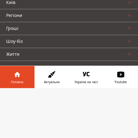
Київ
Регіони
Гроші
Шоу-біз
Життя
Про нас
Головна
Актуально
Україна на часі
Youtube
Інформатор у
Завантажити
телефоні
👉
Інформатор проекти
Столиця
Ваші фінанси
Авто
Geek