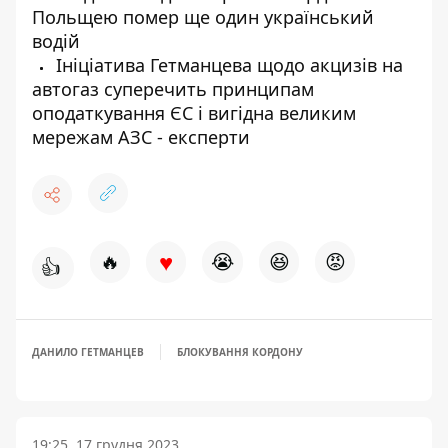
Польщею помер ще один український
водій
Ініціатива Гетманцева щодо акцизів на
автогаз суперечить принципам
оподаткування ЄС і вигідна великим
мережам АЗС - експерти
♥
🔥
😭
😆
😡
👍
ДАНИЛО ГЕТМАНЦЕВ
БЛОКУВАННЯ КОРДОНУ
19:25, 17 грудня 2023