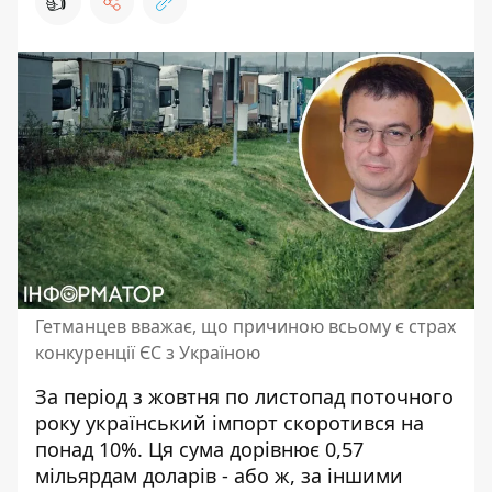
👍
Гетманцев вважає, що причиною всьому є страх
конкуренції ЄС з Україною
За період з жовтня по листопад поточного
року український імпорт скоротився на
понад 10%. Ця сума дорівнює 0,57
мільярдам доларів - або ж, за іншими