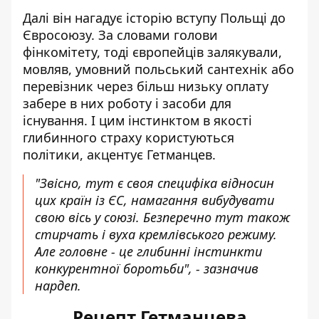
Далі він нагадує історію вступу Польщі до
Євросоюзу. За словами голови
фінкомітету, тоді європейців залякували,
мовляв, умовний польський сантехнік або
перевізник через більш низьку оплату
забере в них роботу і засоби для
існування. І цим інстинктом в якості
глибинного страху користуються
політики, акцентує Гетманцев.
"Звісно, тут є своя специфіка відносин
цих країн із ЄС, намагання вибудувати
свою вісь у союзі. Безперечно тут також
стирчать і вуха кремлівського режиму.
Але головне - це глибинні інстинкти
конкурентної боротьби", - зазначив
нардеп.
Рецепт Гетманцева