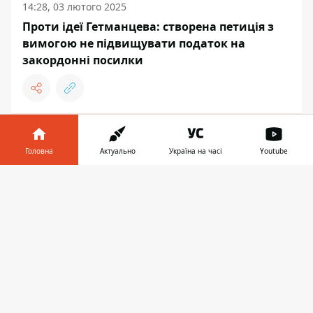
14:28, 03 лютого 2025
Проти ідеї Гетманцева: створена петиція з
вимогою не підвищувати податок на
закордонні посилки
12:38, 31 січня 2025
Конституційний суд проти ідей Гетманцева:
Головна
Актуально
Україна на часі
Youtube
податкових змін сьогодні на завтра більше
Інформатор у
не буде
Завантажити
телефоні
👉
ЕКОНОМІКА