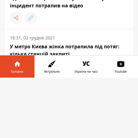
інцидент потрапив на відео
18:31, 02 грудня 2021
У метро Києва жінка потрапила під потяг:
кілька станцій закриті
Головна
Актуально
Україна на часі
Youtube
Інформатор у
Завантажити
ПОЛІТИКА
телефоні
👉